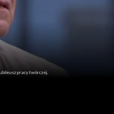
ubileusz pracy twórczej.
iekawymi kolekcjami, jak np. warszawskie
niędzy publicznych a koszty ich funkcjonowania