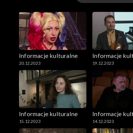
Odcinki
Archiwum
Art&Science Meeting czyli niezwykły mariaż sztuk
perspektywa w dialogu tego co ulotne i nieulotne
Informacje kulturalne
Informacje kul
20.12.2023
19.12.2023
Informacje kulturalne
Informacje kul
15.12.2023
14.12.2023