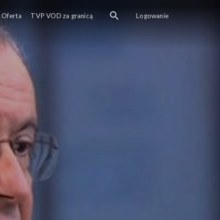
Oferta
TVP VOD za granicą
Logowanie