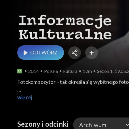
ODTWÓRZ
2014
Polska
kultura
12m
Sezon 1, 19.05
Fotokompozytor – tak określa się wybitnego foto
Znamy laureatów festiwalu Planet Plus Doc Festi
więcej
Za nami Noc Muzeów. Niewiele osób wie, że istni
Muzeum Chleba czy salonik Boya-Żeleńskiego. Kam
Sezony i odcinki
Archiwum
pokrywają sami właściciele. Tym bardziej należy d