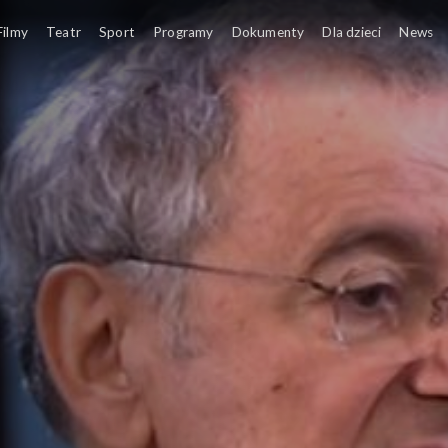
Filmy
Teatr
Sport
Programy
Dokumenty
Dla dzieci
News