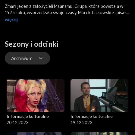
Zmarł jeden z założycieli Maanamu. Grupa, która powstała w
1975 roku, wyprzedzała swoje czasy. Marek Jackowski zapisał
się w historii polskiej muzyki rockowej, choć przez lata wierny
więcej
był bluesowym brzmieniom.
Sezony i odcinki
Archiwum
Odcinki
Archiwum
Informacje kulturalne
Informacje kulturalne
20.12.2023
19.12.2023