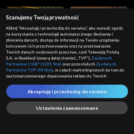
Szanujemy Twoją prywatność
Kliknij "Akceptuję i przechodzę do serwisu", aby wyrazić zgody
na korzystanie z technologii automatycznego śledzenia i
zbierania danych, dostęp do informacji na Twoim urządzeniu
Informacje kulturalne
Informacje kulturalne
końcowym i ich przechowywanie oraz na przetwarzanie
18.07.2023
17.07.2023
Twoich danych osobowych przez nas, czyli Telewizję Polską
S.A. w likwidacji (zwaną dalej również „TVP”),
Zaufanych
Partnerów z IAB* (1201 firm)
oraz pozostałych
Zaufanych
Partnerów TVP (93 firm)
, w celach marketingowych (w tym do
zautomatyzowanego dopasowania reklam do Twoich
zainteresowań i mierzenia ich skuteczności) i pozostałych,
które wskazujemy poniżej, a także zgody na udostępnianie
Akceptuję i przechodzę do serwisu
przez nas identyfikatora PPID do Google.
Informacje kulturalne
Informacje kulturalne
16.07.2023
15.07.2023
Twoje dane osobowe zbierane podczas odwiedzania przez
Ustawienia zaawansowane
Ciebie naszych
poszczególnych serwisów
zwanych dalej
„Portalem”, w tym informacje zapisywane za pomocą
technologii takich jak: pliki cookie, sygnalizatory WWW lub
innych podobnych technologii umożliwiających świadczenie
Główna
Szukaj
Moja lista
Na żywo
Więcej
dopasowanych i bezpiecznych usług, personalizację treści