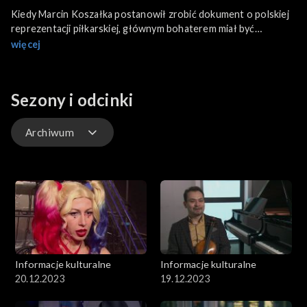
Kiedy Marcin Koszałka postanowił zrobić dokument o polskiej
reprezentacji piłkarskiej, głównym bohaterem miał być
Franciszek Smuda. Ostatecznie powstał zupełnie inny obraz.
więcej
„Będziesz legendą, człowieku” jest już w kinach. We Wrocławiu
rozpoczyna się 34. Przegląd Piosenki Aktorskiej. Kto w tym
roku zdobędzie Tukana? W programie także o Dniach
Sezony i odcinki
Frankofonii, czyli prezentacji kultury krajów
francuskojęzycznych oraz o 17. Wielkanocnym Festiwalu
Ludwiga van Beethovena.
Archiwum
Odcinki
Archiwum
Informacje kulturalne
Informacje kulturalne
20.12.2023
19.12.2023