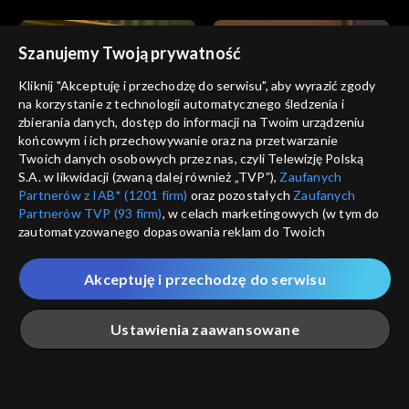
Szanujemy Twoją prywatność
Kliknij "Akceptuję i przechodzę do serwisu", aby wyrazić zgody
na korzystanie z technologii automatycznego śledzenia i
zbierania danych, dostęp do informacji na Twoim urządzeniu
Informacje kulturalne
Informacje kulturalne
końcowym i ich przechowywanie oraz na przetwarzanie
18.07.2023
17.07.2023
Twoich danych osobowych przez nas, czyli Telewizję Polską
S.A. w likwidacji (zwaną dalej również „TVP”),
Zaufanych
Partnerów z IAB* (1201 firm)
oraz pozostałych
Zaufanych
Partnerów TVP (93 firm)
, w celach marketingowych (w tym do
zautomatyzowanego dopasowania reklam do Twoich
zainteresowań i mierzenia ich skuteczności) i pozostałych,
które wskazujemy poniżej, a także zgody na udostępnianie
Akceptuję i przechodzę do serwisu
przez nas identyfikatora PPID do Google.
Informacje kulturalne
Informacje kulturalne
16.07.2023
15.07.2023
Twoje dane osobowe zbierane podczas odwiedzania przez
Ustawienia zaawansowane
Ciebie naszych
poszczególnych serwisów
zwanych dalej
„Portalem”, w tym informacje zapisywane za pomocą
technologii takich jak: pliki cookie, sygnalizatory WWW lub
innych podobnych technologii umożliwiających świadczenie
Główna
Szukaj
Moja lista
Na żywo
Więcej
dopasowanych i bezpiecznych usług, personalizację treści