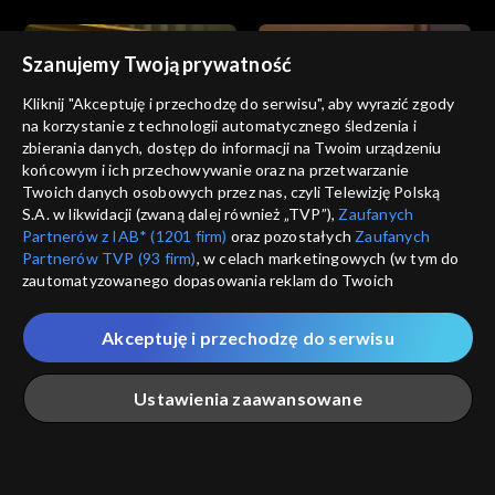
Szanujemy Twoją prywatność
Kliknij "Akceptuję i przechodzę do serwisu", aby wyrazić zgody
na korzystanie z technologii automatycznego śledzenia i
zbierania danych, dostęp do informacji na Twoim urządzeniu
Informacje kulturalne
Informacje kulturalne
końcowym i ich przechowywanie oraz na przetwarzanie
18.07.2023
17.07.2023
Twoich danych osobowych przez nas, czyli Telewizję Polską
S.A. w likwidacji (zwaną dalej również „TVP”),
Zaufanych
Partnerów z IAB* (1201 firm)
oraz pozostałych
Zaufanych
Partnerów TVP (93 firm)
, w celach marketingowych (w tym do
zautomatyzowanego dopasowania reklam do Twoich
zainteresowań i mierzenia ich skuteczności) i pozostałych,
które wskazujemy poniżej, a także zgody na udostępnianie
Akceptuję i przechodzę do serwisu
przez nas identyfikatora PPID do Google.
Informacje kulturalne
Informacje kulturalne
16.07.2023
15.07.2023
Twoje dane osobowe zbierane podczas odwiedzania przez
Ustawienia zaawansowane
Ciebie naszych
poszczególnych serwisów
zwanych dalej
„Portalem”, w tym informacje zapisywane za pomocą
technologii takich jak: pliki cookie, sygnalizatory WWW lub
innych podobnych technologii umożliwiających świadczenie
Główna
Szukaj
Moja lista
Na żywo
Więcej
dopasowanych i bezpiecznych usług, personalizację treści