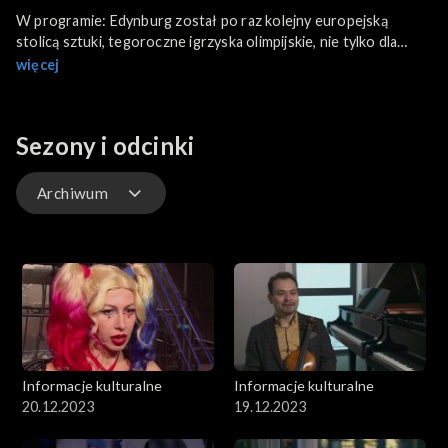
W programie: Edynburg został po raz kolejny europejską
stolicą sztuki, tegoroczne igrzyska olimpijskie, nie tylko dla
miłośników sportu.
więcej
Sezony i odcinki
Archiwum
Odcinki
Archiwum
Informacje kulturalne
Informacje kulturalne
20.12.2023
19.12.2023