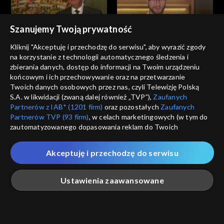
Szanujemy Twoją prywatność
Informacje kulturalne
Informacje kulturalne
Kliknij "Akceptuję i przechodzę do serwisu", aby wyrazić zgody
18.07.2023
17.07.2023
na korzystanie z technologii automatycznego śledzenia i
zbierania danych, dostęp do informacji na Twoim urządzeniu
końcowym i ich przechowywanie oraz na przetwarzanie
Twoich danych osobowych przez nas, czyli Telewizję Polską
S.A. w likwidacji (zwaną dalej również „TVP”),
Zaufanych
Partnerów z IAB* (1201 firm)
oraz pozostałych
Zaufanych
Partnerów TVP (93 firm)
, w celach marketingowych (w tym do
zautomatyzowanego dopasowania reklam do Twoich
Informacje kulturalne
Informacje kulturalne
zainteresowań i mierzenia ich skuteczności) i pozostałych,
16.07.2023
15.07.2023
które wskazujemy poniżej, a także zgody na udostępnianie
Akceptuję i przechodzę do serwisu
przez nas identyfikatora PPID do Google.
Twoje dane osobowe zbierane podczas odwiedzania przez
Ustawienia zaawansowane
Ciebie naszych
poszczególnych serwisów
zwanych dalej
„Portalem”, w tym informacje zapisywane za pomocą
technologii takich jak: pliki cookie, sygnalizatory WWW lub
innych podobnych technologii umożliwiających świadczenie
Główna
Szukaj
Moja lista
Na żywo
Więcej
Informacje kulturalne
Informacje kulturalne
dopasowanych i bezpiecznych usług, personalizację treści