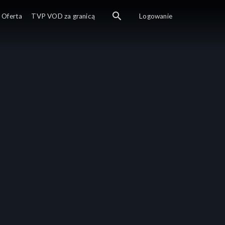
Oferta
TVP VOD za granicą
Logowanie