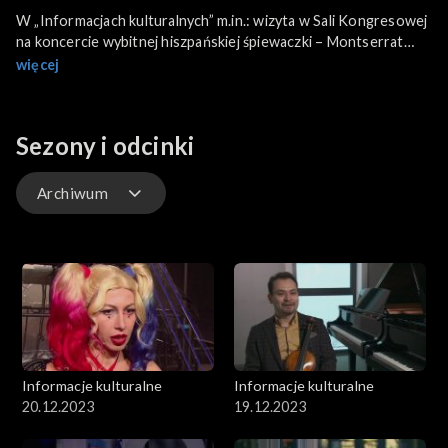
W „Informacjach kulturalnych” m.in.: wizyta w Sali Kongresowej
na koncercie wybitnej hiszpańskiej śpiewaczki – Montserrat
Caballé, zaproszenie do Muzeum Sztuk Plastycznych im.
więcej
Puszkina w Moskwie, na niecodzienną wystawę plakatów –
„Polski plakat XIX i XX wieku”, propozycja świątecznego
prezentu – 8 płytowa kolekcja filmów Luca Bessona.
Sezony i odcinki
Archiwum
Odcinki
Archiwum
Informacje kulturalne
Informacje kulturalne
20.12.2023
19.12.2023