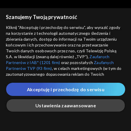
Szanujemy Twoją prywatność
Kliknij "Akceptuję i przechodzę do serwisu", aby wyrazić zgody
na korzystanie z technologii automatycznego śledzenia i
zbierania danych, dostęp do informacji na Twoim urządzeniu
Informacje kulturalne
Informacje kulturalne
końcowym i ich przechowywanie oraz na przetwarzanie
18.07.2023
17.07.2023
Twoich danych osobowych przez nas, czyli Telewizję Polską
S.A. w likwidacji (zwaną dalej również „TVP”),
Zaufanych
Partnerów z IAB* (1201 firm)
oraz pozostałych
Zaufanych
Partnerów TVP (93 firm)
, w celach marketingowych (w tym do
zautomatyzowanego dopasowania reklam do Twoich
zainteresowań i mierzenia ich skuteczności) i pozostałych,
które wskazujemy poniżej, a także zgody na udostępnianie
Akceptuję i przechodzę do serwisu
przez nas identyfikatora PPID do Google.
Informacje kulturalne
Informacje kulturalne
16.07.2023
15.07.2023
Twoje dane osobowe zbierane podczas odwiedzania przez
Ustawienia zaawansowane
Ciebie naszych
poszczególnych serwisów
zwanych dalej
„Portalem”, w tym informacje zapisywane za pomocą
technologii takich jak: pliki cookie, sygnalizatory WWW lub
innych podobnych technologii umożliwiających świadczenie
Główna
Szukaj
Moja lista
Na żywo
Więcej
dopasowanych i bezpiecznych usług, personalizację treści