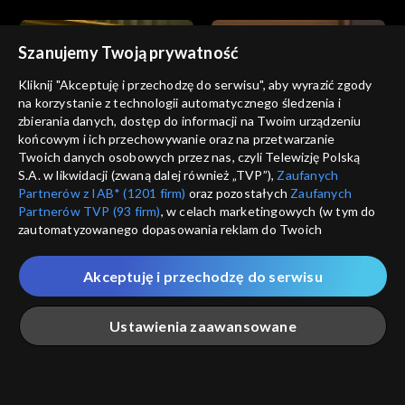
Szanujemy Twoją prywatność
Kliknij "Akceptuję i przechodzę do serwisu", aby wyrazić zgody
na korzystanie z technologii automatycznego śledzenia i
zbierania danych, dostęp do informacji na Twoim urządzeniu
Informacje kulturalne
Informacje kulturalne
końcowym i ich przechowywanie oraz na przetwarzanie
18.07.2023
17.07.2023
Twoich danych osobowych przez nas, czyli Telewizję Polską
S.A. w likwidacji (zwaną dalej również „TVP”),
Zaufanych
Partnerów z IAB* (1201 firm)
oraz pozostałych
Zaufanych
Partnerów TVP (93 firm)
, w celach marketingowych (w tym do
zautomatyzowanego dopasowania reklam do Twoich
zainteresowań i mierzenia ich skuteczności) i pozostałych,
które wskazujemy poniżej, a także zgody na udostępnianie
Akceptuję i przechodzę do serwisu
przez nas identyfikatora PPID do Google.
Informacje kulturalne
Informacje kulturalne
16.07.2023
15.07.2023
Twoje dane osobowe zbierane podczas odwiedzania przez
Ustawienia zaawansowane
Ciebie naszych
poszczególnych serwisów
zwanych dalej
„Portalem”, w tym informacje zapisywane za pomocą
technologii takich jak: pliki cookie, sygnalizatory WWW lub
innych podobnych technologii umożliwiających świadczenie
Główna
Szukaj
Moja lista
Na żywo
Więcej
dopasowanych i bezpiecznych usług, personalizację treści