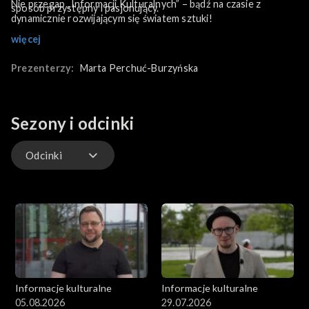
Nie przegap „Informacji Kulturalnych” – bądź na czasie z
sposób przystępny i pasjonujący.
dynamicznie rozwijającym się światem sztuki!
więcej
Prezenterzy:
Marta Perchuć-Burzyńska
Sezony i odcinki
Odcinki
Odcinki
Archiwum
Informacje kulturalne
Informacje kulturalne
05.08.2026
29.07.2026