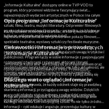
„Informacje Kulturalne” dostępny online w TVP VOD to
program, który przenosi widzów w fascynujący świat
najważniejszych wydarzeń artystycznych w Polsce i na całym
Opis programu „Informacje Kulturalne”
świecie. Każdy odcinek to prawdziwa uczta dla miłośników
sztuki, filmu, teatru, muzyki i literatury. Od premier filmowych
po ekscytujące wystawy i koncerty – wszystko, co istotne w
Każdy odcinek to skrzynka skarbów, w której można odkryć
kulturze, widzowie znajdą właśnie tutaj!
najnowsze wydarzenia, w tym premierowe pokazy filmowe,
spektakle teatralne, wystawy sztuki czy festiwale muzyczne.
Ciekawostki i informacje o prowadzących
Widzowie znajdą tu informacje o książkach, które warto
przeczytać, oraz o artystach, przyciągających uwagę krytyków i
„Informacje Kulturalne”
publiczności. Program łączy w sobie informacje z pasjonującymi
rozmowami z twórcami, reżyserami, aktorami i innymi
„Informacje Kulturalne” wyróżniają się profesjonalizmem oraz
osobistościami świata kultury, oferując nie tylko aktualności, ale
różnorodnością prezentowanych treści. Prowadzą je
również wgląd w kontekst i znaczenie poszczególnych
doświadczeni dziennikarze i krytycy, którzy z pasją dzielą się
wydarzeń.
Dlaczego warto oglądać „Informacje
swoją szeroką wiedzą o sztuce, literaturze i muzyce. Ich
zaangażowanie sprawia, że każdy odcinek staje się prawdziwą
Kulturalne”?
skarbnicą informacji, przyciągającą uwagę widzów. Dzięki ich
pracy cykl zdobyły status jednego z najbardziej cenionych
Program powinien zagościć w codziennym harmonogramie
programów kulturalnych w polskiej telewizji.
każdego miłośnika szeroko pojętej sztuki. To nie tylko źródło
informacji – cykl edukuje i angażuje, prezentując kulturę w