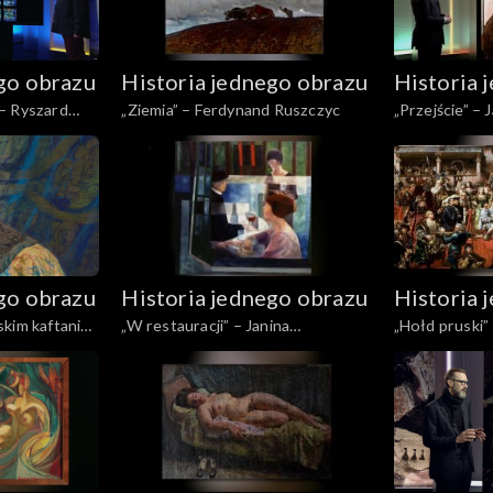
go obrazu
Historia jednego obrazu
Historia 
– Ryszard
„Ziemia” – Ferdynand Ruszczyc
„Przejście” –
Kowalska
go obrazu
Historia jednego obrazu
Historia 
kim kaftanie”
„W restauracji” – Janina
„Hołd pruski”
i
Baranowska