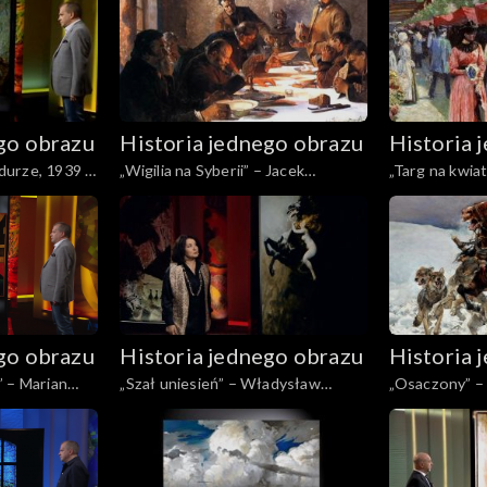
Matejko
go obrazu
Historia jednego obrazu
Historia 
urze, 1939 -
„Wigilia na Syberii” – Jacek
„Targ na kwia
sz-Szyszko
Malczewski
św. Magdaleny
Pankiewicz
go obrazu
Historia jednego obrazu
Historia 
an
„Szał uniesień” – Władysław
„Osaczony” –
Podkowiński
Kowalski