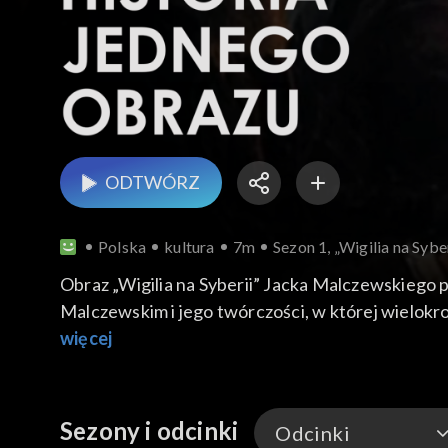
ODTWÓRZ
Polska
kultura
7m
Sezon 1, „Wigilia na Syb
Obraz „Wigilia na Syberii” Jacka Malczewskiego
Malczewskim i jego twórczości, w której wielokr
Andrzej Smoliński.
więcej
Sezony i odcinki
Odcinki