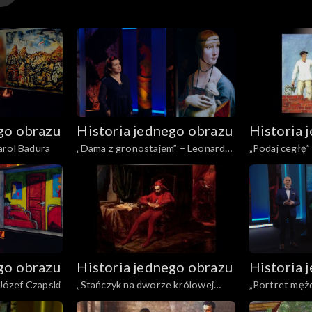
go obrazu
Historia jednego obrazu
Historia 
arol Badura
„Dama z gronostajem” – Leonardo
„Podaj cegłę”
da Vinci
Kobzdej
go obrazu
Historia jednego obrazu
Historia 
„Train de banlieue” – Józef Czapski
„Stańczyk na dworze królowej
„Portret męż
Bony po utracie Smoleńska” – Jan
Janusz Eichle