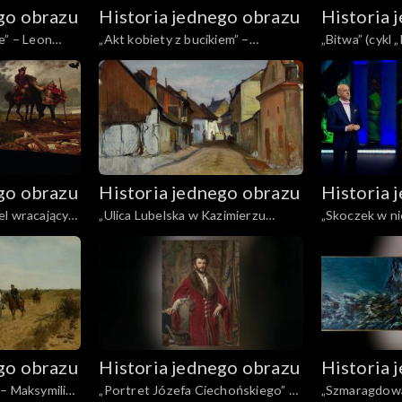
go obrazu
Historia jednego obrazu
Historia 
e” – Leon
„Akt kobiety z bucikiem” –
„Bitwa” (cykl „Pol
Stanisław Westwalewicz
Grottge
go obrazu
Historia jednego obrazu
Historia 
el wracający
„Ulica Lubelska w Kazimierzu
„Skoczek w ni
ch Gerson
Dolnym” – Władysław Ślewiński
pończochach” 
go obrazu
Historia jednego obrazu
Historia 
– Maksymilian
„Portret Józefa Ciechońskiego” –
„Szmaragdowa 