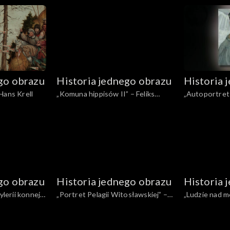
Jan Matejko
Nałęcz
go obrazu
Historia jednego obrazu
Historia 
Hans Krell
„Komuna hippisów II” – Feliks
„Autoportret 
Topolski
Pruszkowski
go obrazu
Historia jednego obrazu
Historia 
ylerii konnej”
„Portret Pelagii Witosławskiej” –
„Ludzie nad 
ski
Konrad Krzyżanowski
Żuławski