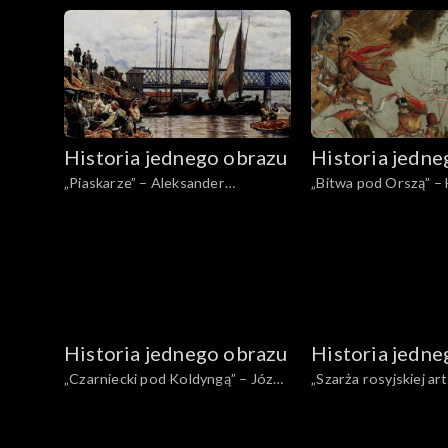
Gierymski
Historia jednego obrazu
Historia jedne
„Piaskarze” – Aleksander
„Bitwa pod Orszą” – 
Gierymski
Historia jednego obrazu
Historia jedne
„Czarniecki pod Koldyngą” – Józef
„Szarża rosyjskiej art
Brandt
– Maksymilian Gierym