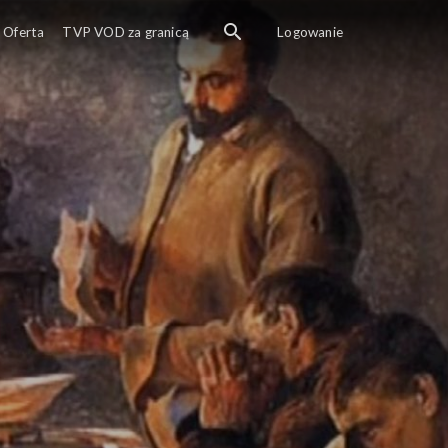
Oferta
TVP VOD za granicą
Logowanie