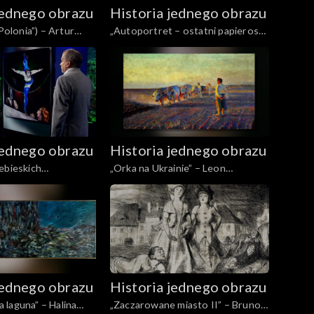
jednego obrazu
Historia jednego obrazu
onia”) – Artur
„Autoportret – ostatni papieros
skazańca” – St. Ignacy Witkiewicz
jednego obrazu
Historia jednego obrazu
ebieskich
„Orka na Ukrainie” – Leon
– Stanisław Frenkiel
Wyczółkowski
jednego obrazu
Historia jednego obrazu
laguna” – Halina
„Zaczarowane miasto II” – Bruno