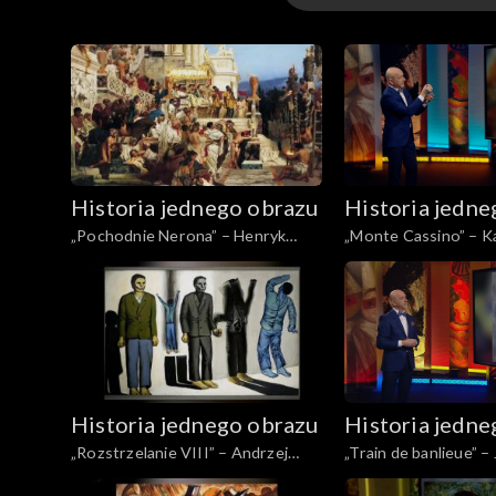
Odcinki
Historia jednego obrazu
Historia jedne
„Pochodnie Nerona” – Henryk
„Monte Cassino” – K
Siemiradzki
Historia jednego obrazu
Historia jedne
„Rozstrzelanie VIII” – Andrzej
Wróblewski