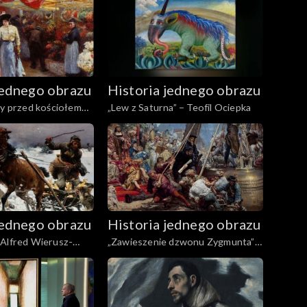
jednego obrazu
Historia jednego obrazu
ty przed kościołem
„Lew z Saturna” – Teofil Ociepka
 w Paryżu” – Józef
jednego obrazu
Historia jednego obrazu
 Alfred Wierusz-
„Zawieszenie dzwonu Zygmunta” –
Jan Matejko