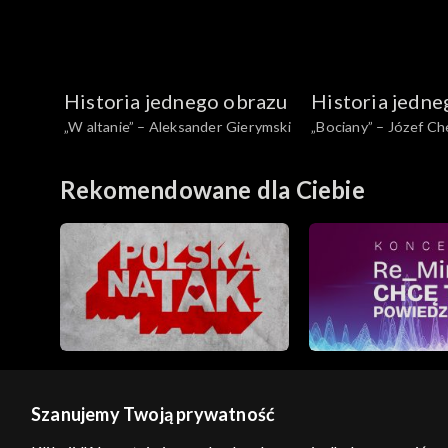
Historia jednego obrazu
Historia jedne
„W altanie” – Aleksander Gierymski
„Bociany” – Józef C
Rekomendowane dla Ciebie
Szanujemy Twoją prywatność
© 2026 Telewizja Polska S.A. w likwidacji