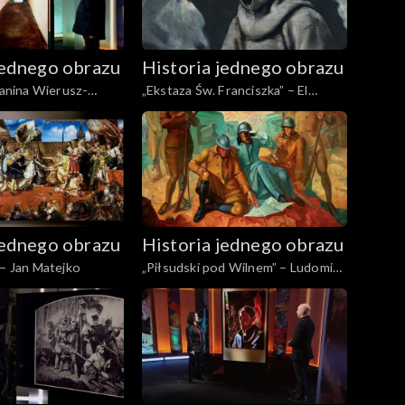
jednego obrazu
Historia jednego obrazu
 Janina Wierusz-
„Ekstaza Św. Franciszka” – El
Greco
jednego obrazu
Historia jednego obrazu
 – Jan Matejko
„Piłsudski pod Wilnem” – Ludomir
Sleńdziński