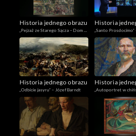
Historia jednego obrazu
Historia jedne
„Pejzaż ze Starego Sącza – Dom z
„Santo Prosdocimo” 
werandą” – Jan Cybis
Demel
Historia jednego obrazu
Historia jedne
„Odbicie jasyru” – Józef Barndt
„Autoportret w chińs
– Leon Wyczółkowsk