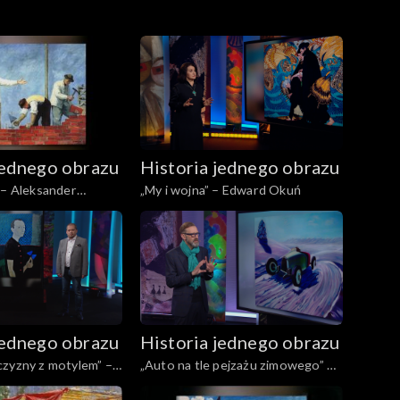
jednego obrazu
Historia jednego obrazu
 – Aleksander
„My i wojna” – Edward Okuń
jednego obrazu
Historia jednego obrazu
czyzny z motylem” –
„Auto na tle pejzażu zimowego” –
r
Rafał Malczewski