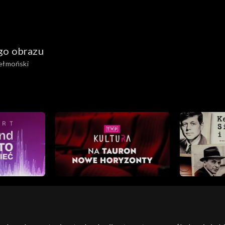
go obrazu
hełmoński