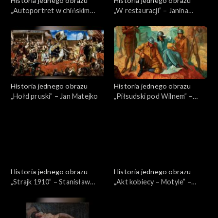
Historia jednego obrazu
Historia jednego obrazu
„Autoportret w chińskim
„W restauracji” – Janina
kaftanie” – Leon
Baranowska
Wyczółkowski
Historia jednego obrazu
Historia jednego obrazu
„Hołd pruski” – Jan Matejko
„Piłsudski pod Wilnem” –
Ludomir Sleńdziński
Historia jednego obrazu
Historia jednego obrazu
„Strajk 1910” – Stanisław
„Akt kobiecy – Motyle” –
Lentz
Leon Chwistek