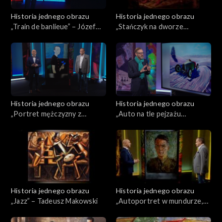
Historia jednego obrazu
Historia jednego obrazu
„Train de banlieue” – Józef
„Stańczyk na dworze
Czapski
królowej Bony po utracie
Smoleńska” – Jan Matejko
Historia jednego obrazu
Historia jednego obrazu
„Portret mężczyzny z
„Auto na tle pejzażu
motylem” – Janusz Eichler
zimowego” – Rafał
Malczewski
Historia jednego obrazu
Historia jednego obrazu
„Jazz” – Tadeusz Makowski
„Autoportret w mundurze,
1939 - 1945” – Marian
Bohusz-Szyszko