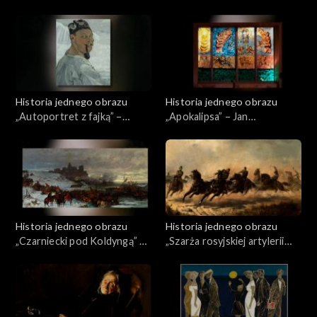
Krell
Topolski
Historia jednego obrazu
Historia jednego obrazu
„Autoportret z fajką” –
„Apokalipsa” – Jan
Tadeusz Pruszkowski
Lebenstein
Historia jednego obrazu
Historia jednego obrazu
„Czarniecki pod Koldyngą” –
„Szarża rosyjskiej artylerii
Józef Brandt
konnej” – Maksymilian
Gierymski