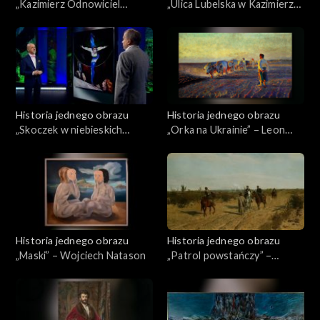
„Kazimierz Odnowiciel
„Ulica Lubelska w Kazimierzu
wracający do Polski” –
Dolnym” – Władysław
Wojciech Gerson
Ślewiński
Historia jednego obrazu
Historia jednego obrazu
„Skoczek w niebieskich
„Orka na Ukrainie” – Leon
pończochach” – Stanisław
Wyczółkowski
Frenkiel
Historia jednego obrazu
Historia jednego obrazu
„Maski” – Wojciech Natason
„Patrol powstańczy” –
Maksymilian Gierymski