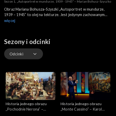
Sezon 1, „Autoportret w mundurze, 1939 - 1945” – Marian Bohusz-Szyszko
Obraz Mariana Bohusza-Szyszki „Autoportret w mundurze,
1939 – 1945” to olej na tekturze. Jest jedynym zachowanym
obrazem artysty, pochodzącym z tzw. okresu obozowego
więcej
(1939 - 1945), kiedy to Bohusz - Szyszko był jeńcem wojennym.
W połowie 1945 roku trafił II Korpusu Polskiego
dowodzonego przez gen. Władysława Andersa i zorganizował
Sezony i odcinki
tzw. Rzymską Szkołę Malarstwa. Pozostał na emigracji. O
twórczości Mariana Bohusza - Szyszki, który był także
pedagogiem, publicystą i krytykiem sztuki, rozmawiają prof. Jan
Odcinki
Wiktor Sienkiewicz i dr Andrzej Smoliński.
Odcinki
Historia jednego obrazu
Historia jednego obrazu
„Pochodnie Nerona” –
„Monte Cassino” – Karol
Henryk Siemiradzki
Badura