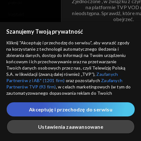
Zjednoczone , w związku z czy
pomoc
na platformie TVP VOD
nieodstępna. Sprawdź, które m
kontakt
obejrzeć.
voucher
Szanujemy Twoją prywatność
Nie pokazuj pon
dostępność
Kliknij "Akceptuję i przechodzę do serwisu", aby wyrazić zgody
informacje o dostawcy usług
na korzystanie z technologii automatycznego śledzenia i
ANULUJ
SP
zbierania danych, dostęp do informacji na Twoim urządzeniu
końcowym i ich przechowywanie oraz na przetwarzanie
Twoich danych osobowych przez nas, czyli Telewizję Polską
S.A. w likwidacji (zwaną dalej również „TVP”),
Zaufanych
Partnerów z IAB* (1201 firm)
oraz pozostałych
Zaufanych
Partnerów TVP (93 firm)
, w celach marketingowych (w tym do
zautomatyzowanego dopasowania reklam do Twoich
zainteresowań i mierzenia ich skuteczności) i pozostałych,
które wskazujemy poniżej, a także zgody na udostępnianie
Akceptuję i przechodzę do serwisu
przez nas identyfikatora PPID do Google.
Twoje dane osobowe zbierane podczas odwiedzania przez
Ustawienia zaawansowane
Ciebie naszych
poszczególnych serwisów
zwanych dalej
„Portalem”, w tym informacje zapisywane za pomocą
technologii takich jak: pliki cookie, sygnalizatory WWW lub