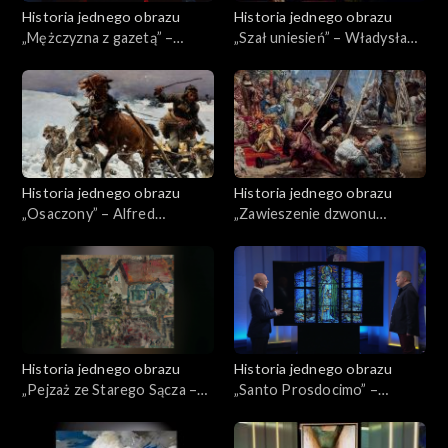
Historia jednego obrazu
Historia jednego obrazu
„Mężczyzna z gazetą” –
„Szał uniesień” – Władysław
Marian Kościałkowski
Podkowiński
Historia jednego obrazu
Historia jednego obrazu
„Osaczony” – Alfred
„Zawieszenie dzwonu
Wierusz-Kowalski
Zygmunta” – Jan Matejko
Historia jednego obrazu
Historia jednego obrazu
„Pejzaż ze Starego Sącza –
„Santo Prosdocimo” –
Dom z werandą” – Jan Cybis
Ryszard Demel