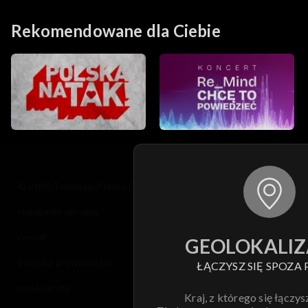
Rekomendowane dla Ciebie
© 2026 Telewizja Polska S.A. w likwidacji
regulamin serwisu
cennik
GEOLOKALIZ
polityka prywatności
ŁĄCZYSZ SIĘ SPOZA 
moje zgody
Kraj, z którego się łączys