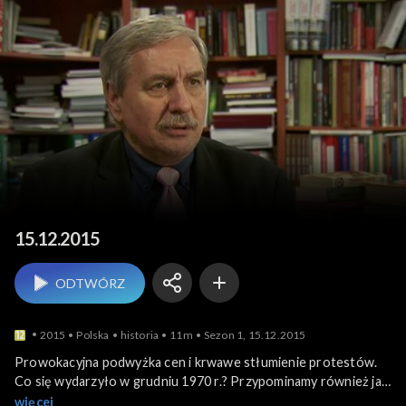
Historia dla Ciebie
15.12.2015
ODTWÓRZ
2015
Polska
historia
11m
Sezon 1, 15.12.2015
Prowokacyjna podwyżka cen i krwawe stłumienie protestów.
Co się wydarzyło w grudniu 1970 r.? Przypominamy również jak
skończyła powstała z woli Józefa Stalina, rządząca Polską
więcej