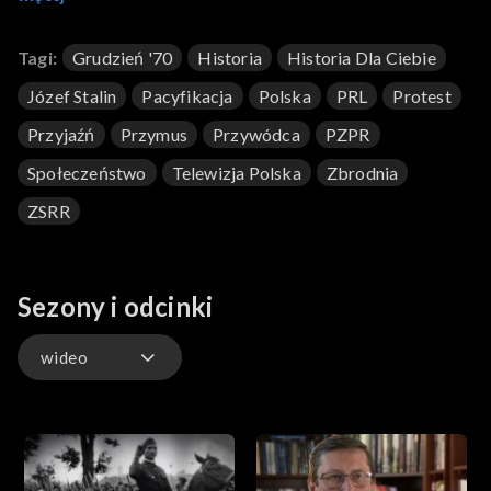
Ludową PZPR. Na koniec przypomnimy uściski i pocałunki
przywódców w przymusowej przyjaźni polsko-radzieckiej.
Tagi:
Grudzień '70
Historia
Historia Dla Ciebie
Józef Stalin
Pacyfikacja
Polska
PRL
Protest
Przyjaźń
Przymus
Przywódca
PZPR
Społeczeństwo
Telewizja Polska
Zbrodnia
ZSRR
Sezony i odcinki
wideo
wideo