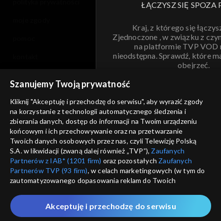
polityka prywatności
ŁĄCZYSZ SIĘ SPOZA 
moje zgody
Kraj, z którego się łączys
Zjednoczone , w związku z czy
pomoc
na platformie TVP VOD
nieodstępna. Sprawdź, które m
kontakt
obejrzeć.
voucher
Szanujemy Twoją prywatność
Nie pokazuj pon
dostępność
Kliknij "Akceptuję i przechodzę do serwisu", aby wyrazić zgody
na korzystanie z technologii automatycznego śledzenia i
informacje o dostawcy usług
ANULUJ
SP
zbierania danych, dostęp do informacji na Twoim urządzeniu
końcowym i ich przechowywanie oraz na przetwarzanie
Twoich danych osobowych przez nas, czyli Telewizję Polską
S.A. w likwidacji (zwaną dalej również „TVP”),
Zaufanych
Partnerów z IAB* (1201 firm)
oraz pozostałych
Zaufanych
Partnerów TVP (93 firm)
, w celach marketingowych (w tym do
zautomatyzowanego dopasowania reklam do Twoich
zainteresowań i mierzenia ich skuteczności) i pozostałych,
które wskazujemy poniżej, a także zgody na udostępnianie
Akceptuję i przechodzę do serwisu
przez nas identyfikatora PPID do Google.