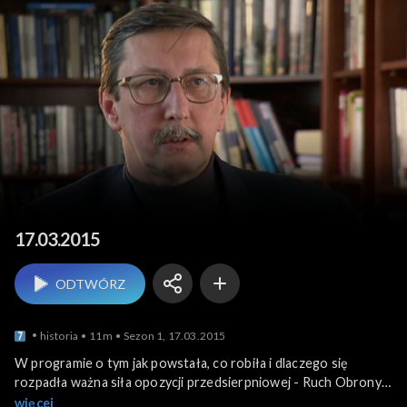
Historia dla Ciebie
17.03.2015
ODTWÓRZ
historia
11m
Sezon 1, 17.03.2015
W programie o tym jak powstała, co robiła i dlaczego się
rozpadła ważna siła opozycji przedsierpniowej - Ruch Obrony
Praw Człowieka i Obywatela. Mówimy też kto i dlaczego
więcej