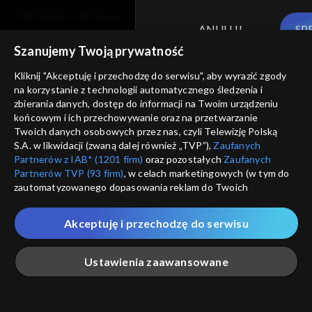
informacje o dostawcy usług
ANULUJ
SP
Szanujemy Twoją prywatność
Kliknij "Akceptuję i przechodzę do serwisu", aby wyrazić zgody
na korzystanie z technologii automatycznego śledzenia i
zbierania danych, dostęp do informacji na Twoim urządzeniu
końcowym i ich przechowywanie oraz na przetwarzanie
Twoich danych osobowych przez nas, czyli Telewizję Polską
S.A. w likwidacji (zwaną dalej również „TVP”),
Zaufanych
Partnerów z IAB* (1201 firm)
oraz pozostałych
Zaufanych
Partnerów TVP (93 firm)
, w celach marketingowych (w tym do
zautomatyzowanego dopasowania reklam do Twoich
zainteresowań i mierzenia ich skuteczności) i pozostałych,
które wskazujemy poniżej, a także zgody na udostępnianie
Akceptuję i przechodzę do serwisu
przez nas identyfikatora PPID do Google.
Twoje dane osobowe zbierane podczas odwiedzania przez
Ustawienia zaawansowane
Ciebie naszych
poszczególnych serwisów
zwanych dalej
„Portalem”, w tym informacje zapisywane za pomocą
technologii takich jak: pliki cookie, sygnalizatory WWW lub
innych podobnych technologii umożliwiających świadczenie
Główna
Szukaj
Moja lista
Na żywo
Więcej