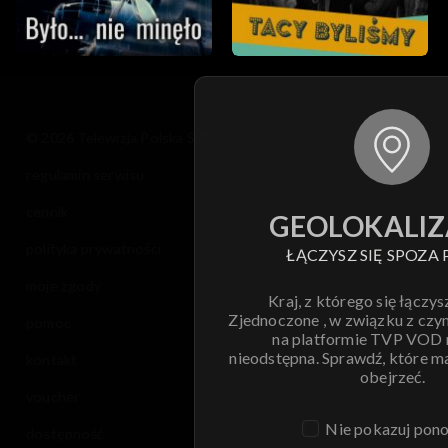
© 2026 Telewizja Polska S.A. w likwidacji
regulamin serwisu
cennik
GEOLOKALIZ
polityka prywatności
ŁĄCZYSZ SIĘ SPOZA 
moje zgody
Kraj, z którego się łączys
Zjednoczone , w związku z czy
pomoc
na platformie TVP VOD
nieodstępna. Sprawdź, które m
kontakt
obejrzeć.
voucher
Nie pokazuj pon
dostępność