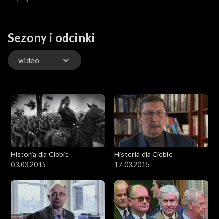
podpalił się 35 lat temu na krakowskim rynku, a na koniec
pierwsze po wojnie całkowicie polskie samochody i
najpiękniejsze auto zza żelaznej kurtyny.
Sezony i odcinki
wideo
wideo
Historia dla Ciebie
Historia dla Ciebie
03.03.2015
17.03.2015