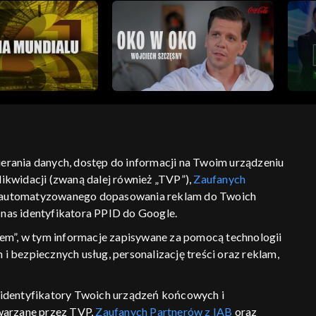
bierania danych, dostęp do informacji na Twoim urządzeniu
ikwidacji (zwaną dalej również „TVP”),
Zaufanych
ść
informacje o dostawcy usług
 zautomatyzowanego dopasowania reklam do Twoich
z nas identyfikatora PPID do Google.
em”, w tym informacje zapisywane za pomocą technologii
 bezpiecznych usług, personalizację treści oraz reklam,
P, identyfikatory Twoich urządzeń końcowych i
twarzane przez TVP,
Zaufanych Partnerów z IAB
oraz