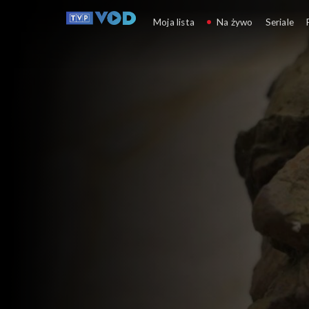
Halo, tu Paryż
Moja lista
Na żywo
Seriale