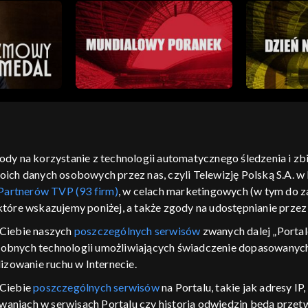
gody na korzystanie z technologii automatycznego śledzenia i z
h danych osobowych przez nas, czyli Telewizję Polską S.A. w l
moje zgody
pomoc
kontakt
voucher
dostępno
Partnerów TVP (93 firm)
, w celach marketingowych (w tym do
CJA
 które wskazujemy poniżej, a także zgody na udostępnianie prze
LSKI
Ciebie naszych
poszczególnych serwisów
zwanych dalej „Portal
dobnych technologii umożliwiających świadczenie dopasowanych i
y Zjednoczone ,
 platformie TVP
izowanie ruchu w Internecie.
awdź, które
 Ciebie
poszczególnych serwisów
na Portalu, takie jak adresy I
zeć.
iwaniach w serwisach Portalu czy historia odwiedzin będą prze