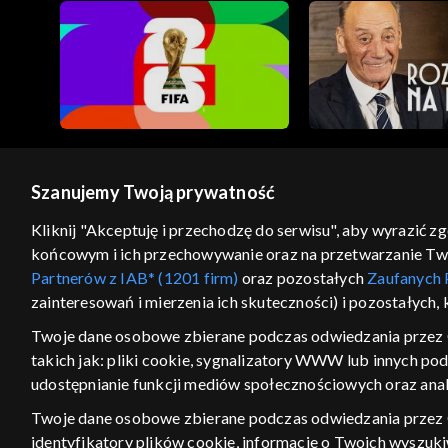
Szanujemy Twoją prywatność
© 2026 Telewizja Polska S.A. w likwidacji
Kliknij "Akceptuję i przechodzę do serwisu", aby wyrazić z
końcowym i ich przechowywanie oraz na przetwarzanie Twoic
regulamin serwisu
cennik
polityka prywatności
Partnerów z IAB* (1201 firm)
oraz pozostałych
Zaufanych 
GEOLOKALIZA
zainteresowań i mierzenia ich skuteczności) i pozostałych,
ŁĄCZYSZ SIĘ SPOZA PO
Twoje dane osobowe zbierane podczas odwiedzania przez 
takich jak: pliki cookie, sygnalizatory WWW lub innych po
Kraj, z którego się łączysz, to Stan
w związku z czym część tytułów na
udostępnianie funkcji mediów społecznościowych oraz anal
VOD może być nieodstępna. Spr
Twoje dane osobowe zbierane podczas odwiedzania przez
materiały możesz obejr
identyfikatory plików cookie, informacje o Twoich wyszuk