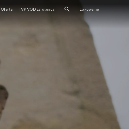
Oferta
TVP VOD za granicą
Logowanie