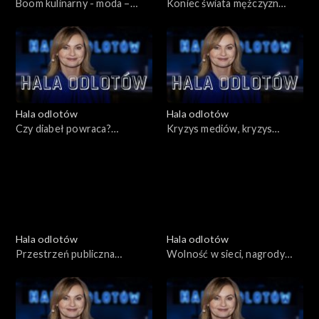
Boom kulinarny - moda –
Koniec świata mężczyzn
manipulacja czy sposób na
29.11.2012
życie poza systemem?
6.12.2012
Hala odlotów
Hala odlotów
Czy diabeł powraca?
Kryzys mediów, kryzys
22.11.2012
państwa, kryzys demokracji
15.11.2012
Hala odlotów
Hala odlotów
Przestrzeń publiczna
Wolność w sieci, nagrody
11.10.2012
literackie 4.10.2012