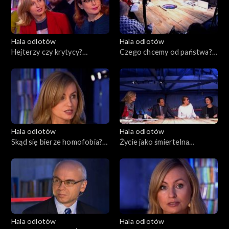
Hala odlotów
Hala odlotów
Hejterzy czy krytycy?
Czego chcemy od państwa?
18.12.2014
11.12.2014
Hala odlotów
Hala odlotów
Skąd się bierze homofobia?
Życie jako śmiertelna
20.11.2014
choroba, 13.11.2014
Hala odlotów
Hala odlotów