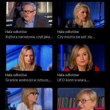
14.01.2016
07.01.2016
Hala odlotów
Hala odlotów
Kultura narodowa, czyli jaka?,
Czy można zarazić się
10.12.2015
zbrodnią? 03.12.2015
Hala odlotów
Hala odlotów
Granice wolności w sztuce,
UFO kontra wiara,
26.11.2015
05.11.2015