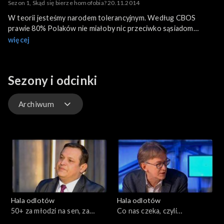
Sezon 1, Skąd się bierze homofobia? 20.11.2014
W teorii jesteśmy narodem tolerancyjnym. Według CBOS
prawie 80% Polaków nie miałoby nic przeciwko sąsiadom
gejom. A jednak telewizyjna emisja spotów społecznych
więcej
„Najbliżsi Obcy” przygotowanych przez Kampanię Przeciwko
Homofobii wywołała burzę. Do Krajowej Rady Radiofonii i
Telewizji wpłynęło ponad 50 tysięcy skarg. Spoty, ukazujące
Sezony i odcinki
historię związku dwojga kobiet, miały promować związki
partnerskie. Czy homofobia jest faktem realnym czy
medialnym?
Archiwum
Odcinki
Archiwum
Hala odlotów
Hala odlotów
50+ za młodzi na sen, za
Co nas czeka, czyli
starzy na grzech?,
scenariusze na przyszłość,