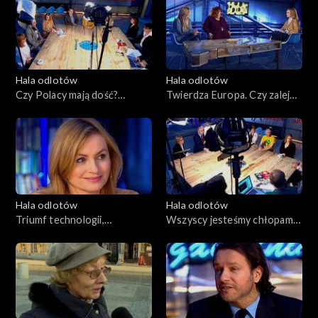
Hala odlotów
Hala odlotów
Czy Polacy mają dość?
Twierdza Europa. Czy zaleje
21.05.2015
nas fala uchodźców?
14.05.2015
Hala odlotów
Hala odlotów
Triumf technologii,
Wszyscy jesteśmy chłopami,
07.05.2015
30.04.2015