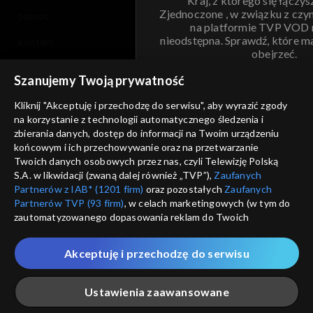
Kraj, z którego się łączys
Zjednoczone , w związku z czy
pomoc
na platformie TVP VOD
nieodstępna. Sprawdź, które m
kontakt
obejrzeć.
voucher
Szanujemy Twoją prywatność
Nie pokazuj pon
dostępność
Kliknij "Akceptuję i przechodzę do serwisu", aby wyrazić zgody
na korzystanie z technologii automatycznego śledzenia i
informacje o dostawcy usług
ANULUJ
SP
zbierania danych, dostęp do informacji na Twoim urządzeniu
końcowym i ich przechowywanie oraz na przetwarzanie
Twoich danych osobowych przez nas, czyli Telewizję Polską
S.A. w likwidacji (zwaną dalej również „TVP”),
Zaufanych
Partnerów z IAB* (1201 firm)
oraz pozostałych
Zaufanych
Partnerów TVP (93 firm)
, w celach marketingowych (w tym do
zautomatyzowanego dopasowania reklam do Twoich
zainteresowań i mierzenia ich skuteczności) i pozostałych,
które wskazujemy poniżej, a także zgody na udostępnianie
Akceptuję i przechodzę do serwisu
przez nas identyfikatora PPID do Google.
Twoje dane osobowe zbierane podczas odwiedzania przez
Ustawienia zaawansowane
Ciebie naszych
poszczególnych serwisów
zwanych dalej
„Portalem”, w tym informacje zapisywane za pomocą