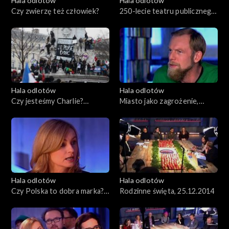
Hala odlotów
Hala odlotów
Czy zwierzę też człowiek?
250-lecie teatru publicznego
w Polsce, 22.01.2015
Hala odlotów
Hala odlotów
Czy jesteśmy Charlie?
Miasto jako zagrożenie,
15.01.2015
08.01.2015
Hala odlotów
Hala odlotów
Czy Polska to dobra marka?,
Rodzinne święta, 25.12.2014
01.01.2015