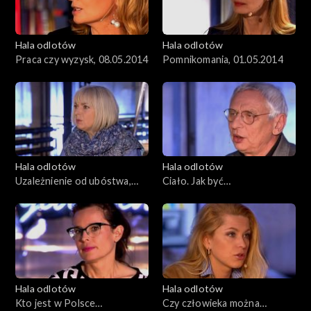
Hala odlotów
Hala odlotów
Praca czy wyzysk, 08.05.2014
Pomnikomania, 01.05.2014
Hala odlotów
Hala odlotów
Uzależnienie od ubóstwa,
Ciało. Jak być
17.04.2014
nieśmiertelnym?
Hala odlotów
Hala odlotów
Kto jest w Polsce
Czy człowieka można