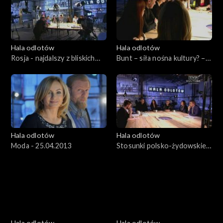
Hala odlotów
Hala odlotów
Rosja - najdalszy z bliskich
Bunt – siła nośna kultury? –
sąsiadów - 09.05.2013
02.05.2013
Hala odlotów
Hala odlotów
Moda - 25.04.2013
Stosunki polsko-żydowskie,
18.04.2013
Hala odlotów
Hala odlotów