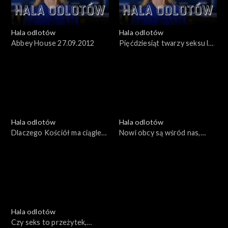
Hala odlotów
Hala odlotów
Abbey House 27.09.2012
Pięćdziesiąt twarzy seksu lub
co my wiemy o seksie?
22.09.2012
Hala odlotów
Hala odlotów
Dlaczego Kościół ma ciągle
Nowi obcy są wśród nas,
problemy z seksem?,
02.10.2015
15.10.2015
Hala odlotów
Czy seks to przeżytek,