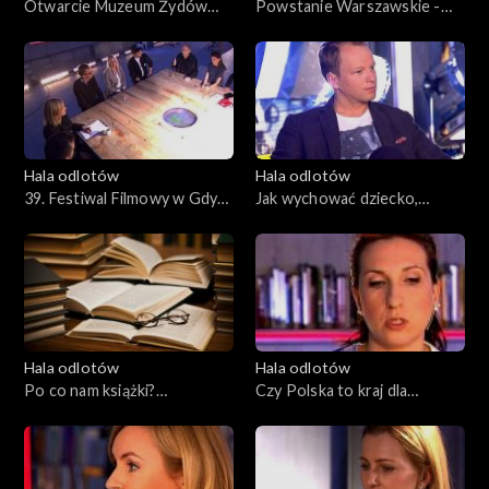
Otwarcie Muzeum Żydów
Powstanie Warszawskie -
Polskich, 30.10.2014
pamięć, mit, popkultura,
02.10.2014
Hala odlotów
Hala odlotów
39. Festiwal Filmowy w Gdyni,
Jak wychować dziecko,
25.09.2014
29.05.2014
Hala odlotów
Hala odlotów
Po co nam książki?
Czy Polska to kraj dla
22.05.2014
kobiet?, 15.05.2014