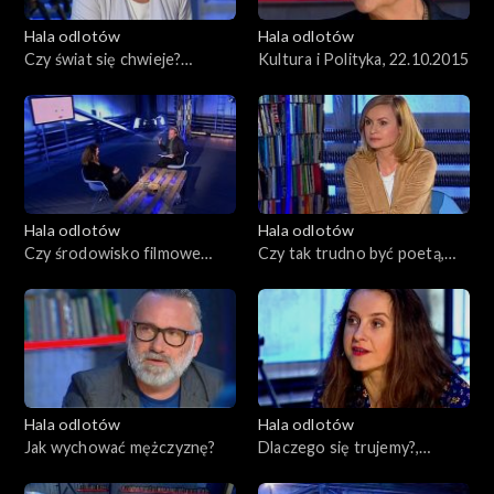
Hala odlotów
Hala odlotów
Czy świat się chwieje?
Kultura i Polityka, 22.10.2015
29.10.2015
Hala odlotów
Hala odlotów
Czy środowisko filmowe
Czy tak trudno być poetą,
wymaga naprawy?,
11.06.2015
24.09.2015
Hala odlotów
Hala odlotów
Jak wychować mężczyznę?
Dlaczego się trujemy?,
28.05.2015