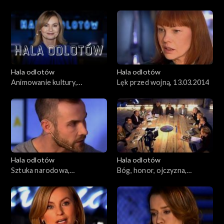
prześladowany: ateiści czy
naprawić? 03.04.2014
katolicy?
Hala odlotów
Hala odlotów
Animowanie kultury,
Lęk przed wojną, 13.03.2014
20.03.2014
Hala odlotów
Hala odlotów
Sztuka narodowa,
Bóg, honor, ojczyzna,
06.03.2014
27.02.2014