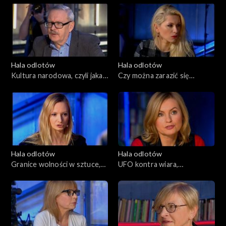
14.01.2016
07.01.2016
Hala odlotów
Hala odlotów
Kultura narodowa, czyli jaka?,
Czy można zarazić się
10.12.2015
zbrodnią? 03.12.2015
Hala odlotów
Hala odlotów
Granice wolności w sztuce,
UFO kontra wiara,
26.11.2015
05.11.2015