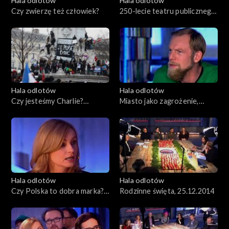
Hala odlotów
Hala odlotów
Czy zwierzę też człowiek?
250-lecie teatru publicznego
w Polsce, 22.01.2015
Hala odlotów
Hala odlotów
Czy jesteśmy Charlie?
Miasto jako zagrożenie,
15.01.2015
08.01.2015
Hala odlotów
Hala odlotów
Czy Polska to dobra marka?,
Rodzinne święta, 25.12.2014
01.01.2015