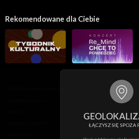
12.02.2015
Rekomendowane dla Ciebie
© 2026 Telewizja Polska S.A. w likwidacji
regulamin serwisu
cennik
GEOLOKALIZ
polityka prywatności
ŁĄCZYSZ SIĘ SPOZA 
moje zgody