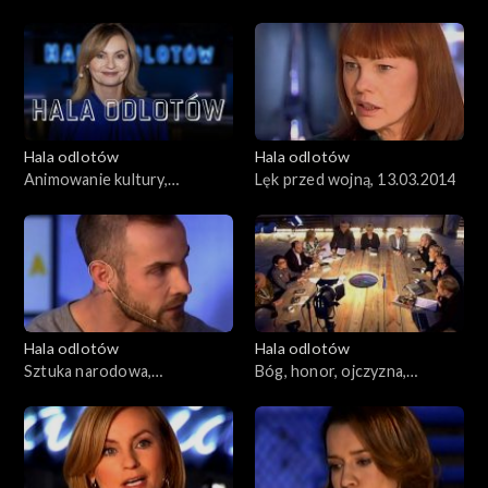
prześladowany: ateiści czy
naprawić? 03.04.2014
katolicy?
Hala odlotów
Hala odlotów
Animowanie kultury,
Lęk przed wojną, 13.03.2014
20.03.2014
Hala odlotów
Hala odlotów
Sztuka narodowa,
Bóg, honor, ojczyzna,
06.03.2014
27.02.2014