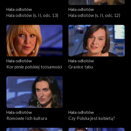
Hala odlotów
Hala odlotów
Hala odlotów (s. II, odc. 13)
Hala odlotów (s. II, odc. 12)
Hala odlotów
Hala odlotów
Korzenie polskiej tożsamości
Granice tabu
Hala odlotów
Hala odlotów
Romowie i ich kultura
Czy Polska jest kobietą?