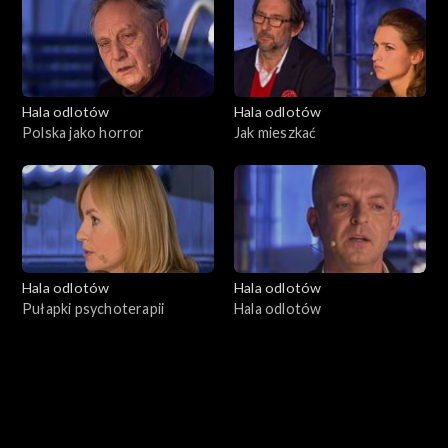
Hala odlotów
Hala odlotów
Polska jako horror
Jak mieszkać
Hala odlotów
Hala odlotów
Pułapki psychoterapii
Hala odlotów