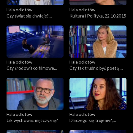
Hala odlotów
Hala odlotów
Czy świat się chwieje?
Kultura i Polityka, 22.10.2015
29.10.2015
Hala odlotów
Hala odlotów
Czy środowisko filmowe
Czy tak trudno być poetą,
wymaga naprawy?,
11.06.2015
24.09.2015
Hala odlotów
Hala odlotów
Jak wychować mężczyznę?
Dlaczego się trujemy?,
28.05.2015