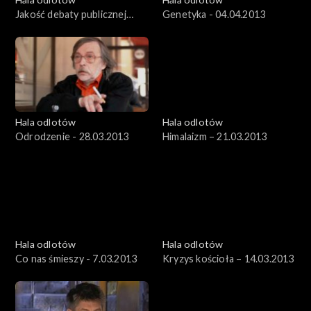
Jakość debaty publicznej
Genetyka - 04.04.2013
-11.04.2013
Hala odlotów
Hala odlotów
Odrodzenie - 28.03.2013
Himalaizm – 21.03.2013
Hala odlotów
Hala odlotów
Co nas śmieszy - 7.03.2013
Kryzys kościoła – 14.03.2013