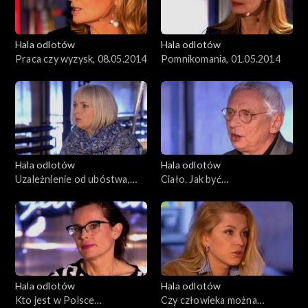
Hala odlotów
Hala odlotów
Praca czy wyzysk, 08.05.2014
Pomnikomania, 01.05.2014
Hala odlotów
Hala odlotów
Uzależnienie od ubóstwa,
Ciało. Jak być
17.04.2014
nieśmiertelnym?
Hala odlotów
Hala odlotów
Kto jest w Polsce
Czy człowieka można