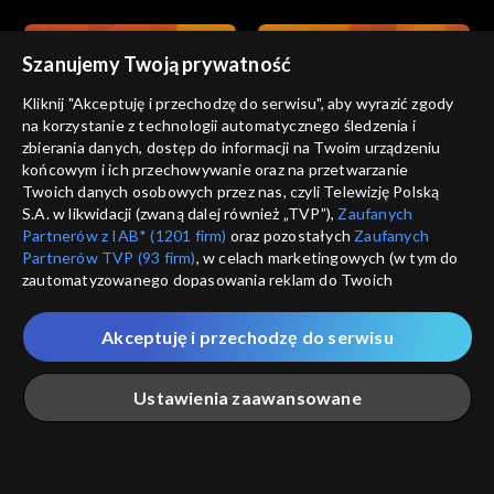
Szanujemy Twoją prywatność
Kliknij "Akceptuję i przechodzę do serwisu", aby wyrazić zgody
na korzystanie z technologii automatycznego śledzenia i
zbierania danych, dostęp do informacji na Twoim urządzeniu
Gra słów. Krzyżówka
Gra słów. Krzyżówka
końcowym i ich przechowywanie oraz na przetwarzanie
odc. 985
odc. 984
Twoich danych osobowych przez nas, czyli Telewizję Polską
S.A. w likwidacji (zwaną dalej również „TVP”),
Zaufanych
Partnerów z IAB* (1201 firm)
oraz pozostałych
Zaufanych
Partnerów TVP (93 firm)
, w celach marketingowych (w tym do
zautomatyzowanego dopasowania reklam do Twoich
zainteresowań i mierzenia ich skuteczności) i pozostałych,
które wskazujemy poniżej, a także zgody na udostępnianie
Akceptuję i przechodzę do serwisu
przez nas identyfikatora PPID do Google.
Gra słów. Krzyżówka
Gra słów. Krzyżówka
odc. 983
odc. 982
Twoje dane osobowe zbierane podczas odwiedzania przez
Ustawienia zaawansowane
Ciebie naszych
poszczególnych serwisów
zwanych dalej
„Portalem”, w tym informacje zapisywane za pomocą
technologii takich jak: pliki cookie, sygnalizatory WWW lub
innych podobnych technologii umożliwiających świadczenie
Główna
Szukaj
Moja lista
Na żywo
Więcej
dopasowanych i bezpiecznych usług, personalizację treści