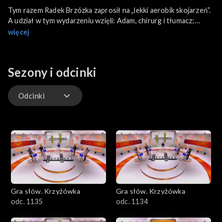
Tym razem Radek Brzózka zaprosił na „lekki aerobik skojarzeń”.
A udział w tym wydarzeniu wzięli: Adam, chirurg i tłumacz;
Michał, urodzony artysta, który tańczy, śpiewa, a jego plan na
więcej
życie jest związany ze sceną; Danuta, emerytka z Wrocławia,
która kocha podróże i aktorstwo; Michał, pracownik firmy
archiwizacyjnej, którego pasją jest fantastyka.
Sezony i odcinki
Odcinki
Odcinki
Gra słów. Krzyżówka
Gra słów. Krzyżówka
odc. 1135
odc. 1134