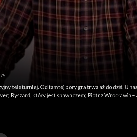
 75
 teleturniej. Od tamtej pory gra trwa aż do dziś. U nas 
ower; Ryszard, który jest spawaczem; Piotr z Wrocławia 
alogii. Kto zwycięży w Finale Mistrzów?