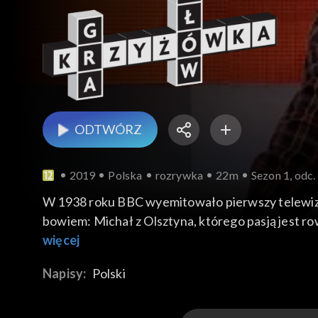
ODTWÓRZ
2019
Polska
rozrywka
22m
Sezon 1, odc.
W 1938 roku BBC wyemitowało pierwszy telewizyjny
bowiem: Michał z Olsztyna, którego pasją jest r
kariery oraz Paweł z Brzegu, specjalista od gene
więcej
Napisy:
Polski