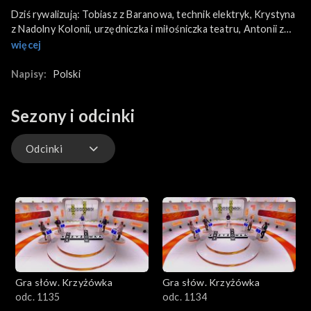
Dziś rywalizują: Tobiasz z Baranowa, technik elektryk, Krystyna
z Nadolny Kolonii, urzędniczka i miłośniczka teatru, Antonii z
Cieszyna, amator gier i teleturniejów oraz Zofia z Warszawy,
więcej
mama i autorka książek. Komu dopisze szczęście?
Napisy:
Polski
Sezony i odcinki
Odcinki
Odcinki
Gra słów. Krzyżówka
Gra słów. Krzyżówka
odc. 1135
odc. 1134