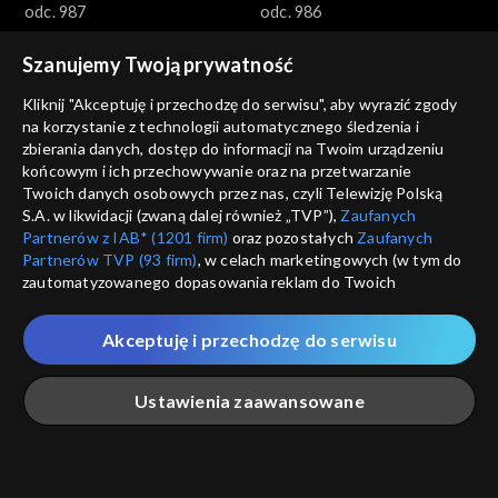
odc. 987
odc. 986
Szanujemy Twoją prywatność
Kliknij "Akceptuję i przechodzę do serwisu", aby wyrazić zgody
na korzystanie z technologii automatycznego śledzenia i
zbierania danych, dostęp do informacji na Twoim urządzeniu
końcowym i ich przechowywanie oraz na przetwarzanie
Gra słów. Krzyżówka
Gra słów. Krzyżówka
Twoich danych osobowych przez nas, czyli Telewizję Polską
odc. 985
odc. 984
S.A. w likwidacji (zwaną dalej również „TVP”),
Zaufanych
Partnerów z IAB* (1201 firm)
oraz pozostałych
Zaufanych
Partnerów TVP (93 firm)
, w celach marketingowych (w tym do
zautomatyzowanego dopasowania reklam do Twoich
zainteresowań i mierzenia ich skuteczności) i pozostałych,
które wskazujemy poniżej, a także zgody na udostępnianie
Akceptuję i przechodzę do serwisu
przez nas identyfikatora PPID do Google.
Gra słów. Krzyżówka
Gra słów. Krzyżówka
Twoje dane osobowe zbierane podczas odwiedzania przez
Ustawienia zaawansowane
odc. 983
odc. 982
Ciebie naszych
poszczególnych serwisów
zwanych dalej
„Portalem”, w tym informacje zapisywane za pomocą
technologii takich jak: pliki cookie, sygnalizatory WWW lub
innych podobnych technologii umożliwiających świadczenie
Główna
Szukaj
Moja lista
Na żywo
Więcej
dopasowanych i bezpiecznych usług, personalizację treści