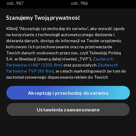
odc. 987
odc. 986
Szanujemy Twoją prywatność
Kliknij "Akceptuję i przechodzę do serwisu", aby wyrazić zgody
na korzystanie z technologii automatycznego śledzenia i
zbierania danych, dostęp do informacji na Twoim urządzeniu
końcowym i ich przechowywanie oraz na przetwarzanie
Gra słów. Krzyżówka
Gra słów. Krzyżówka
Twoich danych osobowych przez nas, czyli Telewizję Polską
odc. 985
odc. 984
S.A. w likwidacji (zwaną dalej również „TVP”),
Zaufanych
Partnerów z IAB* (1201 firm)
oraz pozostałych
Zaufanych
Partnerów TVP (93 firm)
, w celach marketingowych (w tym do
zautomatyzowanego dopasowania reklam do Twoich
zainteresowań i mierzenia ich skuteczności) i pozostałych,
które wskazujemy poniżej, a także zgody na udostępnianie
Akceptuję i przechodzę do serwisu
przez nas identyfikatora PPID do Google.
Gra słów. Krzyżówka
Gra słów. Krzyżówka
Twoje dane osobowe zbierane podczas odwiedzania przez
Ustawienia zaawansowane
odc. 983
odc. 982
Ciebie naszych
poszczególnych serwisów
zwanych dalej
„Portalem”, w tym informacje zapisywane za pomocą
technologii takich jak: pliki cookie, sygnalizatory WWW lub
innych podobnych technologii umożliwiających świadczenie
Główna
Szukaj
Moja lista
Na żywo
Więcej
dopasowanych i bezpiecznych usług, personalizację treści