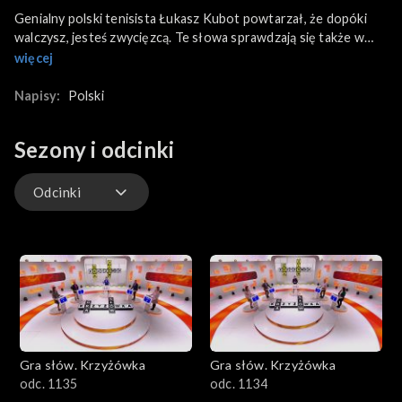
Genialny polski tenisista Łukasz Kubot powtarzał, że dopóki
walczysz, jesteś zwycięzcą. Te słowa sprawdzają się także w
naszym programie, nawet jeśli coś nie wyjdzie na początku,
więcej
warto walczyć do samego końca. W krzyżówkowej grze biorą
dziś udział: Marzena – pracownik branży IT z Wrocławia,
Napisy:
Polski
Stanisław – w programie po raz drugi, Olga – germanistka,
właścicielka sklepu spożywczego oraz Marcin – student
Sezony i odcinki
logistyki.
Odcinki
Odcinki
Gra słów. Krzyżówka
Gra słów. Krzyżówka
odc. 1135
odc. 1134