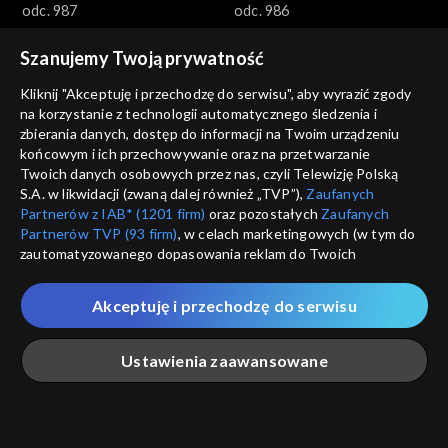
odc. 987
odc. 986
Szanujemy Twoją prywatność
Kliknij "Akceptuję i przechodzę do serwisu", aby wyrazić zgody
na korzystanie z technologii automatycznego śledzenia i
zbierania danych, dostęp do informacji na Twoim urządzeniu
końcowym i ich przechowywanie oraz na przetwarzanie
Gra słów. Krzyżówka
Gra słów. Krzyżówka
Twoich danych osobowych przez nas, czyli Telewizję Polską
odc. 985
odc. 984
S.A. w likwidacji (zwaną dalej również „TVP”),
Zaufanych
Partnerów z IAB* (1201 firm)
oraz pozostałych
Zaufanych
Partnerów TVP (93 firm)
, w celach marketingowych (w tym do
zautomatyzowanego dopasowania reklam do Twoich
zainteresowań i mierzenia ich skuteczności) i pozostałych,
które wskazujemy poniżej, a także zgody na udostępnianie
Akceptuję i przechodzę do serwisu
przez nas identyfikatora PPID do Google.
Gra słów. Krzyżówka
Gra słów. Krzyżówka
Twoje dane osobowe zbierane podczas odwiedzania przez
Ustawienia zaawansowane
odc. 983
odc. 982
Ciebie naszych
poszczególnych serwisów
zwanych dalej
„Portalem”, w tym informacje zapisywane za pomocą
technologii takich jak: pliki cookie, sygnalizatory WWW lub
innych podobnych technologii umożliwiających świadczenie
Główna
Szukaj
Moja lista
Na żywo
Więcej
dopasowanych i bezpiecznych usług, personalizację treści