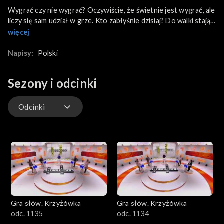
Wygrać czy nie wygrać? Oczywiście, że świetnie jest wygrać, ale
liczy się sam udział w grze. Kto zabłyśnie dzisiaj? Do walki stają:
Beata z Jeleniej Góry – urzędniczka i miłośniczka kryminałów;
więcej
Daniel z Łańcuta – zawodowy żołnierz, który lubi grać w bilard;
Włodek z Poznania – emerytowany żołnierz, miłośnik pływania
Napisy:
Polski
kajakiem i krzyżówek; Kasia z Wołomina – pasjonatka
ogrodnictwa i makijażu.
Sezony i odcinki
Odcinki
Odcinki
Gra słów. Krzyżówka
Gra słów. Krzyżówka
odc. 1135
odc. 1134