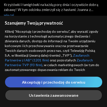
Krzyżówki i łamigłówki na każdą porę dnia i oczywiście dobrą
zabawę! W tym odcinku zmierzyli się z hasłami: Joanna z
Chodzieży, z zawodu farmaceutka, mama na pełen etat, Kuba z
więcej
Warszawy, analityk, który analizuje transport miejski, Wiesława
Szanujemy Twoją prywatność
jest nauczycielem fizyki i matematyki, Krzysztof jest już kolejny
Napisy:
Polski
raz w programie, liczy na wygraną, zajmuje się sprzedażą
Kliknij "Akceptuję i przechodzę do serwisu", aby wyrazić zgody
biletów lotniczych.
na korzystanie z technologii automatycznego śledzenia i
Sezony i odcinki
zbierania danych, dostęp do informacji na Twoim urządzeniu
końcowym i ich przechowywanie oraz na przetwarzanie
Twoich danych osobowych przez nas, czyli Telewizję Polską
Wybierz
S.A. w likwidacji (zwaną dalej również „TVP”),
Zaufanych
Partnerów z IAB* (1201 firm)
oraz pozostałych
Zaufanych
Odcinki
Partnerów TVP (93 firm)
, w celach marketingowych (w tym do
zautomatyzowanego dopasowania reklam do Twoich
zainteresowań i mierzenia ich skuteczności) i pozostałych,
Rekomendowane dla Ciebie
które wskazujemy poniżej, a także zgody na udostępnianie
Akceptuję i przechodzę do serwisu
przez nas identyfikatora PPID do Google.
Twoje dane osobowe zbierane podczas odwiedzania przez
Ustawienia zaawansowane
Ciebie naszych
poszczególnych serwisów
zwanych dalej
„Portalem”, w tym informacje zapisywane za pomocą
technologii takich jak: pliki cookie, sygnalizatory WWW lub