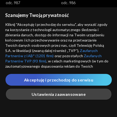
odc. 987
odc. 986
Szanujemy Twoją prywatność
Kliknij "Akceptuję i przechodzę do serwisu", aby wyrazić zgody
na korzystanie z technologii automatycznego śledzenia i
zbierania danych, dostęp do informacji na Twoim urządzeniu
końcowym i ich przechowywanie oraz na przetwarzanie
Gra słów. Krzyżówka
Gra słów. Krzyżówka
Twoich danych osobowych przez nas, czyli Telewizję Polską
odc. 985
odc. 984
S.A. w likwidacji (zwaną dalej również „TVP”),
Zaufanych
Partnerów z IAB* (1201 firm)
oraz pozostałych
Zaufanych
Partnerów TVP (93 firm)
, w celach marketingowych (w tym do
zautomatyzowanego dopasowania reklam do Twoich
zainteresowań i mierzenia ich skuteczności) i pozostałych,
które wskazujemy poniżej, a także zgody na udostępnianie
Akceptuję i przechodzę do serwisu
przez nas identyfikatora PPID do Google.
Gra słów. Krzyżówka
Gra słów. Krzyżówka
Twoje dane osobowe zbierane podczas odwiedzania przez
Ustawienia zaawansowane
odc. 983
odc. 982
Ciebie naszych
poszczególnych serwisów
zwanych dalej
„Portalem”, w tym informacje zapisywane za pomocą
technologii takich jak: pliki cookie, sygnalizatory WWW lub
innych podobnych technologii umożliwiających świadczenie
Główna
Szukaj
Moja lista
Na żywo
Więcej
dopasowanych i bezpiecznych usług, personalizację treści