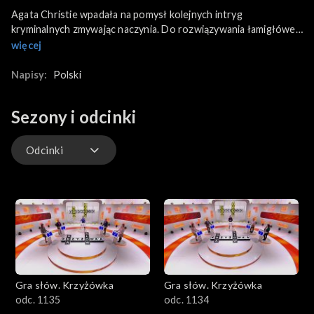
Agata Christie wpadała na pomysł kolejnych intryg
kryminalnych zmywając naczynia. Do rozwiązywania łamigłówek
w programie na pewno przyda się zmysł detektywistyczny. Oto
więcej
krzyżówkowi detektywi, którzy zmierzyli się z hasłami: Dorota,
która za miesiąc powita na świecie syna; Łukasz – miłośnik
Napisy:
Polski
książek popularnonaukowych, który już brał udział w
teleturnieju; Artur, który w pierwszym swoim teleturniej wziął
Sezony i odcinki
udział pięćdziesiąt lat temu i Gabriela – z zawodu technik
ceramik i miłośniczka ręcznych robótek.
Odcinki
Odcinki
Gra słów. Krzyżówka
Gra słów. Krzyżówka
odc. 1135
odc. 1134