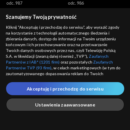
odc. 987
odc. 986
Szanujemy Twoją prywatność
Kliknij "Akceptuję i przechodzę do serwisu", aby wyrazić zgody
na korzystanie z technologii automatycznego śledzenia i
zbierania danych, dostęp do informacji na Twoim urządzeniu
końcowym i ich przechowywanie oraz na przetwarzanie
Gra słów. Krzyżówka
Gra słów. Krzyżówka
Twoich danych osobowych przez nas, czyli Telewizję Polską
odc. 985
odc. 984
S.A. w likwidacji (zwaną dalej również „TVP”),
Zaufanych
Partnerów z IAB* (1201 firm)
oraz pozostałych
Zaufanych
Partnerów TVP (93 firm)
, w celach marketingowych (w tym do
zautomatyzowanego dopasowania reklam do Twoich
zainteresowań i mierzenia ich skuteczności) i pozostałych,
które wskazujemy poniżej, a także zgody na udostępnianie
Akceptuję i przechodzę do serwisu
przez nas identyfikatora PPID do Google.
Gra słów. Krzyżówka
Gra słów. Krzyżówka
Twoje dane osobowe zbierane podczas odwiedzania przez
Ustawienia zaawansowane
odc. 983
odc. 982
Ciebie naszych
poszczególnych serwisów
zwanych dalej
„Portalem”, w tym informacje zapisywane za pomocą
technologii takich jak: pliki cookie, sygnalizatory WWW lub
innych podobnych technologii umożliwiających świadczenie
Główna
Szukaj
Moja lista
Na żywo
Więcej
dopasowanych i bezpiecznych usług, personalizację treści