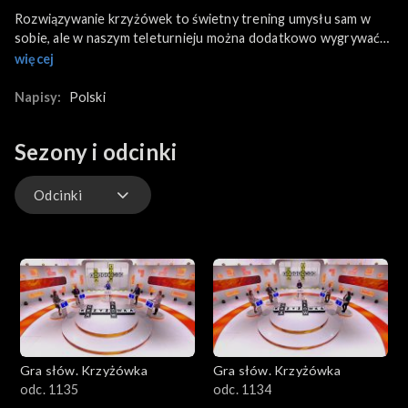
Rozwiązywanie krzyżówek to świetny trening umysłu sam w
sobie, ale w naszym teleturnieju można dodatkowo wygrywać
duże pieniądze! Kto zostanie zwycięzcą odcinka? Tym razem do
więcej
gry staną: Karolina z Morąga – urzędniczka na urlopie
wychowawczym, Aleksander z Piotrkówka – nauczyciel
Napisy:
Polski
wychowania fizycznego, Piotr z Inowrocławia – emerytowany
żołnierz uwielbiający wycieczki rowerowe i rajdy piesze, oraz
Sezony i odcinki
Bogumiła z Wrocławia – mediator sądowy, która w programie
bierze udział już po raz trzeci.
Odcinki
Odcinki
Gra słów. Krzyżówka
Gra słów. Krzyżówka
odc. 1135
odc. 1134