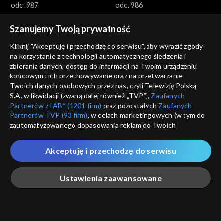
odc. 987
odc. 986
Szanujemy Twoją prywatność
Kliknij "Akceptuję i przechodzę do serwisu", aby wyrazić zgody
na korzystanie z technologii automatycznego śledzenia i
zbierania danych, dostęp do informacji na Twoim urządzeniu
końcowym i ich przechowywanie oraz na przetwarzanie
Gra słów. Krzyżówka
Gra słów. Krzyżówka
Twoich danych osobowych przez nas, czyli Telewizję Polską
odc. 985
odc. 984
S.A. w likwidacji (zwaną dalej również „TVP”),
Zaufanych
Partnerów z IAB* (1201 firm)
oraz pozostałych
Zaufanych
Partnerów TVP (93 firm)
, w celach marketingowych (w tym do
zautomatyzowanego dopasowania reklam do Twoich
zainteresowań i mierzenia ich skuteczności) i pozostałych,
które wskazujemy poniżej, a także zgody na udostępnianie
Akceptuję i przechodzę do serwisu
przez nas identyfikatora PPID do Google.
Gra słów. Krzyżówka
Gra słów. Krzyżówka
Twoje dane osobowe zbierane podczas odwiedzania przez
Ustawienia zaawansowane
odc. 983
odc. 982
Ciebie naszych
poszczególnych serwisów
zwanych dalej
„Portalem”, w tym informacje zapisywane za pomocą
technologii takich jak: pliki cookie, sygnalizatory WWW lub
innych podobnych technologii umożliwiających świadczenie
Główna
Szukaj
Moja lista
Na żywo
Więcej
dopasowanych i bezpiecznych usług, personalizację treści