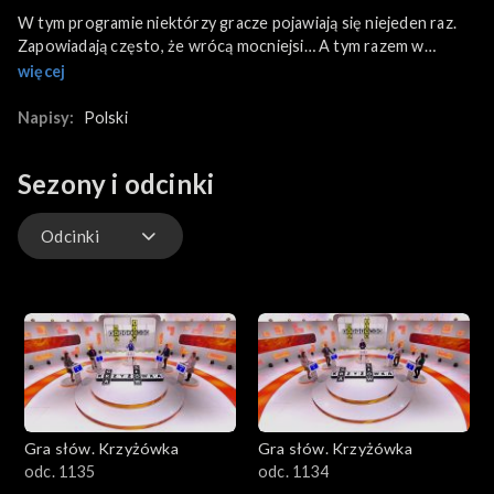
W tym programie niektórzy gracze pojawiają się niejeden raz.
Zapowiadają często, że wrócą mocniejsi… A tym razem w
rywalizacji uczestniczyli: Ewa, programistka z Łodzi, od roku
więcej
zajmująca się renowacją starej szafy, Piotr z Pruszkowa,
pracownik agencji ruchu lotniczego, Andrzej z Krakowa,
Napisy:
Polski
pracujący emeryt, który wielokrotnie uczestniczył w różnych
teleturniejach oraz Anna, pracowniczka sądu, uczestnicząca w
Sezony i odcinki
teleturnieju po raz trzeci.
Odcinki
Odcinki
Gra słów. Krzyżówka
Gra słów. Krzyżówka
odc. 1135
odc. 1134