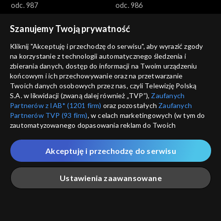
odc. 987
odc. 986
Szanujemy Twoją prywatność
Kliknij "Akceptuję i przechodzę do serwisu", aby wyrazić zgody
na korzystanie z technologii automatycznego śledzenia i
zbierania danych, dostęp do informacji na Twoim urządzeniu
końcowym i ich przechowywanie oraz na przetwarzanie
Gra słów. Krzyżówka
Gra słów. Krzyżówka
Twoich danych osobowych przez nas, czyli Telewizję Polską
odc. 985
odc. 984
S.A. w likwidacji (zwaną dalej również „TVP”),
Zaufanych
Partnerów z IAB* (1201 firm)
oraz pozostałych
Zaufanych
Partnerów TVP (93 firm)
, w celach marketingowych (w tym do
zautomatyzowanego dopasowania reklam do Twoich
zainteresowań i mierzenia ich skuteczności) i pozostałych,
które wskazujemy poniżej, a także zgody na udostępnianie
Akceptuję i przechodzę do serwisu
przez nas identyfikatora PPID do Google.
Gra słów. Krzyżówka
Gra słów. Krzyżówka
Twoje dane osobowe zbierane podczas odwiedzania przez
Ustawienia zaawansowane
odc. 983
odc. 982
Ciebie naszych
poszczególnych serwisów
zwanych dalej
„Portalem”, w tym informacje zapisywane za pomocą
technologii takich jak: pliki cookie, sygnalizatory WWW lub
innych podobnych technologii umożliwiających świadczenie
Główna
Szukaj
Moja lista
Na żywo
Więcej
dopasowanych i bezpiecznych usług, personalizację treści