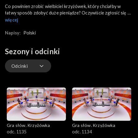
Co powinien zrobić wielbiciel krzyżówek, który chciałby w
łatwy sposób zdobyć duże pieniądze? Oczywiście zgłosić się do
naszego programu! O główną nagrodę będą tym razem
więcej
rywalizować: Małgorzata z Dąbrowy Górniczej – inżynier
transportu, która w wolnych chwilach uprawia aqua aerobik;
Napisy:
Polski
Piotr z Obornik – importer samochodów kolekcjonerskich;
Dorota z Czechowic-Dziedzic – z wykształcenia piekarz, a z
Sezony i odcinki
zawodu producentka części samochodowych; Paweł z Żor –
górnik i świeżo upieczony tata. Który z uczestników okaże się
najlepszym szaradzistą?
Odcinki
Odcinki
Gra słów. Krzyżówka
Gra słów. Krzyżówka
odc. 1135
odc. 1134