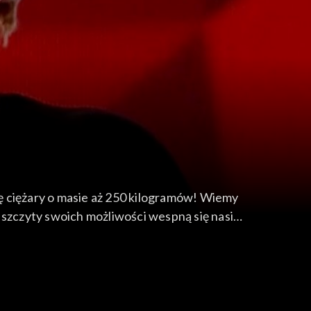
órę ciężary o masie aż 250 kilogramów! Wiemy
 szczyty swoich możliwości wespną się nasi
r budowy i trener personalny, Włodzimierz z
eszkanka Lublina – specjalistka ds. kadr i płac i