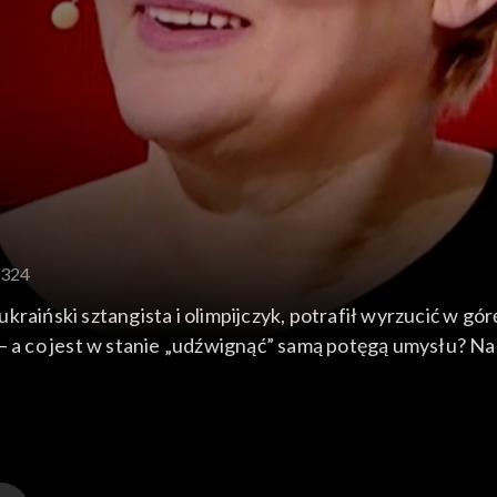
 324
kraiński sztangista i olimpijczyk, potrafił wyrzucić w g
– a co jest w stanie „udźwignąć” samą potęgą umysłu? Na
natka zdrowego cukiernictwa, Marcin z Warszawy – inżynie
 szkolnego teatru i muzyk jazzowy oraz Elżbieta, również mi