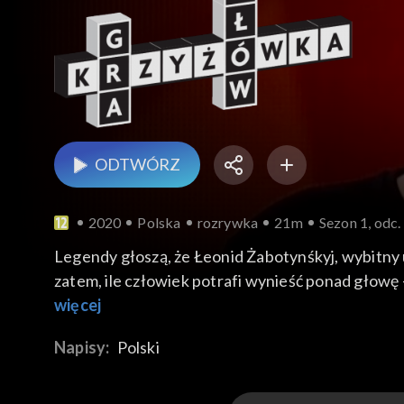
ODTWÓRZ
2020
Polska
rozrywka
21m
Sezon 1, odc.
Legendy głoszą, że Łeonid Żabotynśkyj, wybitny u
zatem, ile człowiek potrafi wynieść ponad głowę 
dzisiejsi uczestnicy: Paulina z Mętkowa – pasjo
więcej
Lublina – emeryt, były nauczyciel fizyki, dyrektor
Napisy:
Polski
sportsmenka z zamiłowania.