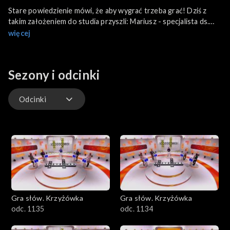
Stare powiedzienie mówi, że aby wygrać trzeba grać! Dziś z
takim założeniem do studia przyszli: Mariusz - specjalista ds.
jakości i BHP, marzący o podróży do krajów Ameryki
więcej
Południowej; Sylwia - operatorka linii gięcia; Piotr z Wilcząt -
nauczyciel WFu oraz Aneta specjalistka ds. handlu.
Sezony i odcinki
Odcinki
Odcinki
Gra słów. Krzyżówka
Gra słów. Krzyżówka
odc. 1135
odc. 1134