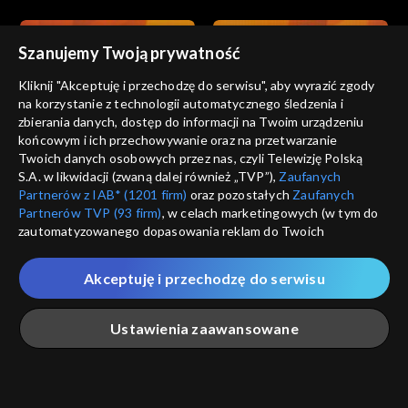
Szanujemy Twoją prywatność
Kliknij "Akceptuję i przechodzę do serwisu", aby wyrazić zgody
na korzystanie z technologii automatycznego śledzenia i
zbierania danych, dostęp do informacji na Twoim urządzeniu
Gra słów. Krzyżówka
Gra słów. Krzyżówka
końcowym i ich przechowywanie oraz na przetwarzanie
odc. 985
odc. 984
Twoich danych osobowych przez nas, czyli Telewizję Polską
S.A. w likwidacji (zwaną dalej również „TVP”),
Zaufanych
Partnerów z IAB* (1201 firm)
oraz pozostałych
Zaufanych
Partnerów TVP (93 firm)
, w celach marketingowych (w tym do
zautomatyzowanego dopasowania reklam do Twoich
zainteresowań i mierzenia ich skuteczności) i pozostałych,
które wskazujemy poniżej, a także zgody na udostępnianie
Akceptuję i przechodzę do serwisu
przez nas identyfikatora PPID do Google.
Gra słów. Krzyżówka
Gra słów. Krzyżówka
odc. 983
odc. 982
Twoje dane osobowe zbierane podczas odwiedzania przez
Ustawienia zaawansowane
Ciebie naszych
poszczególnych serwisów
zwanych dalej
„Portalem”, w tym informacje zapisywane za pomocą
technologii takich jak: pliki cookie, sygnalizatory WWW lub
innych podobnych technologii umożliwiających świadczenie
Główna
Szukaj
Moja lista
Na żywo
Więcej
dopasowanych i bezpiecznych usług, personalizację treści