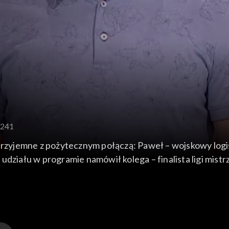
 241
 przyjemne z pożytecznym połączą: Paweł – wojskowy logis
 udziału w programie namówił kolega – finalista ligi mi
ad milion pokonanych kilometrów oraz Mateusz z Bytomia