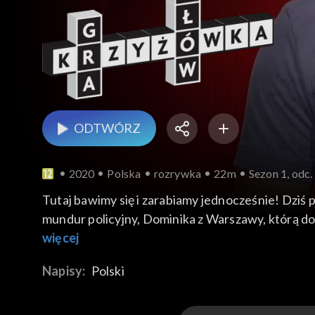
ODTWÓRZ
2020
Polska
rozrywka
22m
Sezon 1, odc.
Tutaj bawimy się i zarabiamy jednocześnie! Dziś
mundur policyjny, Dominika z Warszawy, którą do
kierowca autobusu, który na swoim koncie ma pon
więcej
telekomunikacyjnej.
Napisy:
Polski