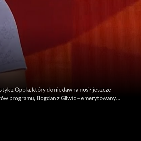
tyk z Opola, który do niedawna nosił jeszcze
strzów programu, Bogdan z Gliwic – emerytowany
 – konsultant klienta w firmie