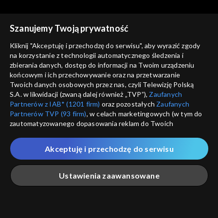
Szanujemy Twoją prywatność
Kliknij "Akceptuję i przechodzę do serwisu", aby wyrazić zgody
na korzystanie z technologii automatycznego śledzenia i
zbierania danych, dostęp do informacji na Twoim urządzeniu
Gra słów. Krzyżówka
Gra słów. Krzyżówka
końcowym i ich przechowywanie oraz na przetwarzanie
odc. 985
odc. 984
Twoich danych osobowych przez nas, czyli Telewizję Polską
S.A. w likwidacji (zwaną dalej również „TVP”),
Zaufanych
Partnerów z IAB* (1201 firm)
oraz pozostałych
Zaufanych
Partnerów TVP (93 firm)
, w celach marketingowych (w tym do
zautomatyzowanego dopasowania reklam do Twoich
zainteresowań i mierzenia ich skuteczności) i pozostałych,
które wskazujemy poniżej, a także zgody na udostępnianie
Akceptuję i przechodzę do serwisu
przez nas identyfikatora PPID do Google.
Gra słów. Krzyżówka
Gra słów. Krzyżówka
odc. 983
odc. 982
Twoje dane osobowe zbierane podczas odwiedzania przez
Ustawienia zaawansowane
Ciebie naszych
poszczególnych serwisów
zwanych dalej
„Portalem”, w tym informacje zapisywane za pomocą
technologii takich jak: pliki cookie, sygnalizatory WWW lub
innych podobnych technologii umożliwiających świadczenie
Główna
Szukaj
Moja lista
Na żywo
Więcej
dopasowanych i bezpiecznych usług, personalizację treści