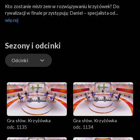
Kto zostanie mistrzem w rozwiązywaniu krzyżówek? Do
rywalizacji w finale przystępują: Daniel − specjalista od
iranistyki, Marta − miłośniczka maratonów, Marcin − sympatyk
więcej
gdyńskich plaż oraz Zbigniew − grzybiarz i nauczyciel
matematyki.
Sezony i odcinki
Odcinki
Odcinki
Gra słów. Krzyżówka
Gra słów. Krzyżówka
odc. 1135
odc. 1134