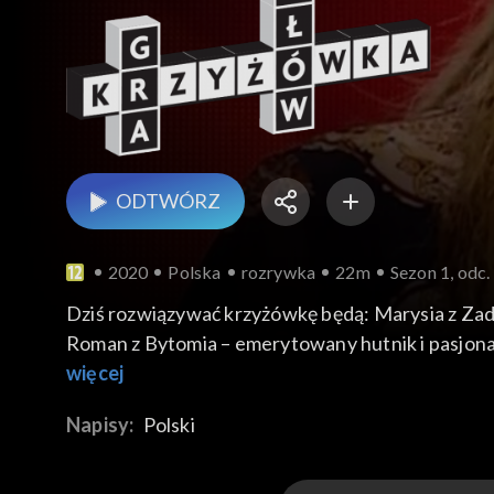
ODTWÓRZ
2020
Polska
rozrywka
22m
Sezon 1, odc.
Dziś rozwiązywać krzyżówkę będą: Marysia z Zadz
Roman z Bytomia – emerytowany hutnik i pasjona
– miłośniczka podróżowania.
więcej
Napisy:
Polski