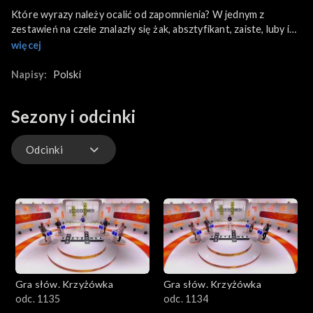
Które wyrazy należy ocalić od zapomnienia? W jednym z
zestawień na czele znalazły się żak, absztyfikant, zaiste, luby i
szaławiła. Czy będą przydatne w krzyżówkowych zmaganiach?
więcej
Przekonali się o tym: Mariola z Wieliszewa, położonego blisko
Jeziora Zegrzyńskiego i lotniska Modlin; Paweł z Warszawy, z
Napisy:
Polski
wykształcenia geodeta, pracujący w branży informatycznej;
Dariusz z Krakowa, kontroler strefy parkowania; Katarzyna z
Sezony i odcinki
Krakowa, technik księgarz, właścicielka słodkiego maltańczyka.
Odcinki
Odcinki
Gra słów. Krzyżówka
Gra słów. Krzyżówka
odc. 1135
odc. 1134