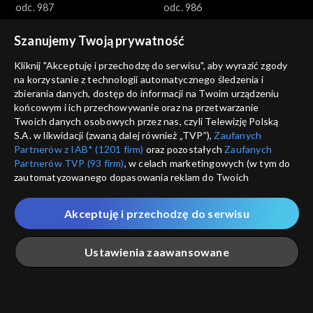
odc. 987
odc. 986
Szanujemy Twoją prywatność
Kliknij "Akceptuję i przechodzę do serwisu", aby wyrazić zgody
na korzystanie z technologii automatycznego śledzenia i
zbierania danych, dostęp do informacji na Twoim urządzeniu
końcowym i ich przechowywanie oraz na przetwarzanie
Gra słów. Krzyżówka
Gra słów. Krzyżówka
Twoich danych osobowych przez nas, czyli Telewizję Polską
odc. 985
odc. 984
S.A. w likwidacji (zwaną dalej również „TVP”),
Zaufanych
Partnerów z IAB* (1201 firm)
oraz pozostałych
Zaufanych
Partnerów TVP (93 firm)
, w celach marketingowych (w tym do
zautomatyzowanego dopasowania reklam do Twoich
zainteresowań i mierzenia ich skuteczności) i pozostałych,
które wskazujemy poniżej, a także zgody na udostępnianie
Akceptuję i przechodzę do serwisu
przez nas identyfikatora PPID do Google.
Gra słów. Krzyżówka
Gra słów. Krzyżówka
Twoje dane osobowe zbierane podczas odwiedzania przez
Ustawienia zaawansowane
odc. 983
odc. 982
Ciebie naszych
poszczególnych serwisów
zwanych dalej
„Portalem”, w tym informacje zapisywane za pomocą
technologii takich jak: pliki cookie, sygnalizatory WWW lub
innych podobnych technologii umożliwiających świadczenie
Główna
Szukaj
Moja lista
Na żywo
Więcej
dopasowanych i bezpiecznych usług, personalizację treści