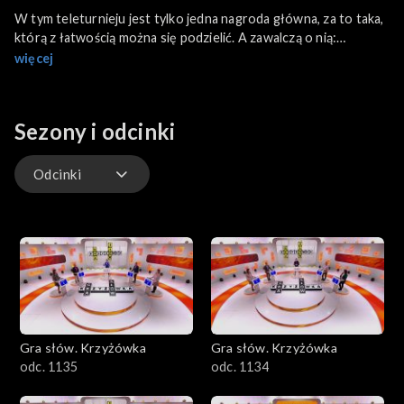
W tym teleturnieju jest tylko jedna nagroda główna, za to taka,
którą z łatwością można się podzielić. A zawalczą o nią:
entuzjasta sportu - Janusz, lubiący historię i filmy Barei - Mirek,
więcej
właścicielka sklepu internetowego - Karolina, przyszły student
turystyki - Michał.
Sezony i odcinki
Odcinki
Odcinki
Gra słów. Krzyżówka
Gra słów. Krzyżówka
odc. 1135
odc. 1134