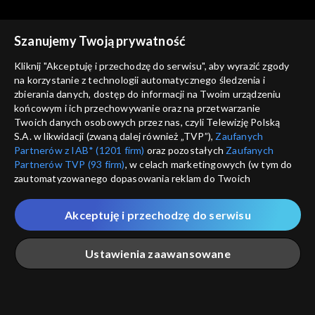
Szanujemy Twoją prywatność
Kliknij "Akceptuję i przechodzę do serwisu", aby wyrazić zgody
na korzystanie z technologii automatycznego śledzenia i
zbierania danych, dostęp do informacji na Twoim urządzeniu
Gra słów. Krzyżówka
Gra słów. Krzyżówka
końcowym i ich przechowywanie oraz na przetwarzanie
odc. 985
odc. 984
Twoich danych osobowych przez nas, czyli Telewizję Polską
S.A. w likwidacji (zwaną dalej również „TVP”),
Zaufanych
Partnerów z IAB* (1201 firm)
oraz pozostałych
Zaufanych
Partnerów TVP (93 firm)
, w celach marketingowych (w tym do
zautomatyzowanego dopasowania reklam do Twoich
zainteresowań i mierzenia ich skuteczności) i pozostałych,
które wskazujemy poniżej, a także zgody na udostępnianie
Akceptuję i przechodzę do serwisu
przez nas identyfikatora PPID do Google.
Gra słów. Krzyżówka
Gra słów. Krzyżówka
odc. 983
odc. 982
Twoje dane osobowe zbierane podczas odwiedzania przez
Ustawienia zaawansowane
Ciebie naszych
poszczególnych serwisów
zwanych dalej
„Portalem”, w tym informacje zapisywane za pomocą
technologii takich jak: pliki cookie, sygnalizatory WWW lub
innych podobnych technologii umożliwiających świadczenie
Główna
Szukaj
Moja lista
Na żywo
Więcej
dopasowanych i bezpiecznych usług, personalizację treści