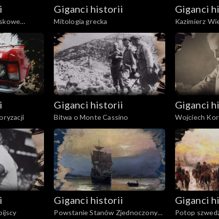
i
Giganci historii
Giganci hi
jskowe
Mitologia grecka
Kazimierz Wie
jny
i
Giganci historii
Giganci hi
oryzacji
Bitwa o Monte Cassino
Wojciech Kor
Niepodległej
i
Giganci historii
Giganci hi
pijscy
Powstanie Stanów Zjednoczonych
Potop szwedz