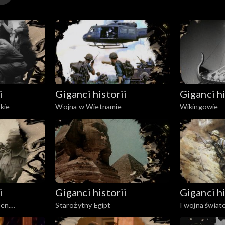
arcz zegara, parę zniszczonych wskazówek i jedną z czt
a. Kiedy przystąpiono do odbudowy zamku w 1971 roku
gar został uruchomiony. Jakie tajemnice kryje Zamek Kr
 historii?
i
Giganci historii
Giganci hi
kie
Wojna w Wietnamie
Wikingowie
i
Giganci historii
Giganci hi
gen.
Starożytny Egipt
I wojna świat
a
zachodnim