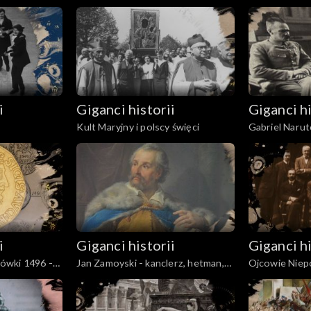
Ameryki
i
Giganci historii
Giganci hi
Kult Maryjny i polscy święci
Gabriel Naruto
działalność
i
Giganci historii
Giganci hi
tówki 1496 -
Jan Zamoyski - kanclerz, hetman,
Ojcowie Niep
mecenas
Dmowski