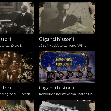
storii
Giganci historii
wicz. Życie i
Józef Mackiewicz i jego Wilno
storii
Giganci historii
odległości - Roman
Rewolucja bolszewicka i narodziny
komunizmu