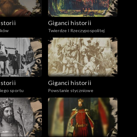
storii
Giganci historii
nków
Twierdze I Rzeczypospolitej
storii
Giganci historii
kiego sportu
Powstanie styczniowe