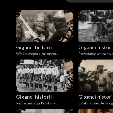
Po wojnie, w gruzach zamku znaleziono jedną z t
Odcinki
żadnych fragmentów głównego mechanizmu zegar
zegar. 19. lipca 1974 roku, o godzinie 11:15 ze
Warszawie wiedzą uczestnicy teleturnieju Giganci
Giganci historii
Giganci histori
Wielka wojna z zakonem
Powstanie warszaws
krzyżackim (1409-1411)
Giganci historii
Giganci histori
Reprezentacja Polski na
Szlak nadziei. Armia 
piłkarskich mundialach w latach
Władysława Anders