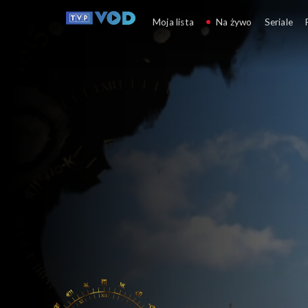
Giganci historii
Moja lista
Na żywo
Seriale