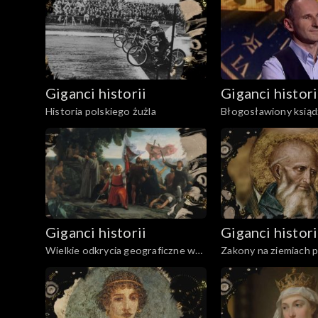
1938-2022
Giganci historii
Giganci histori
Historia polskiego żużla
Błogosławiony ksiąd
Popiełuszko
Giganci historii
Giganci histori
Wielkie odkrycia geograficzne w
Zakony na ziemiach p
XV i XVI wieku
okresie średniowiec