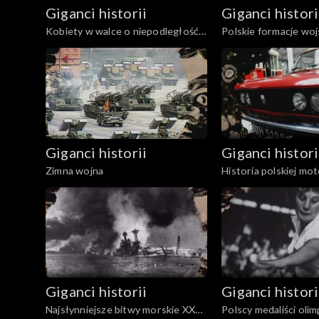
Giganci historii
Giganci histori
Kobiety w walce o niepodległość
Polskie formacje wo
Polski
podczas Wielkiej Wo
Giganci historii
Giganci histori
Zimna wojna
Historia polskiej mot
Giganci historii
Giganci histori
Najsłynniejsze bitwy morskie XX
Polscy medaliści olim