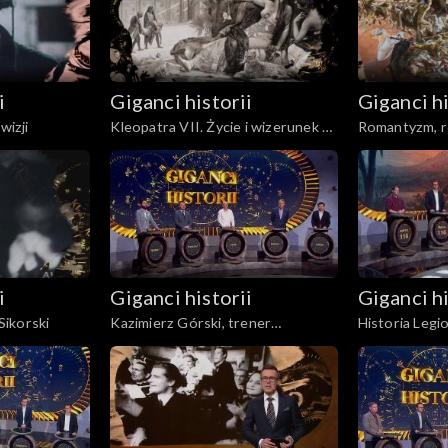
i
Giganci historii
Giganci hi
wizji
Kleopatra VII. Życie i wizerunek w
Romantyzm, r
kulturze
Emigracja - po
literatura
i
Giganci historii
Giganci hi
ikorski
Kazimierz Górski, trener
Historia Legi
wszechczasów i jego „Orły”