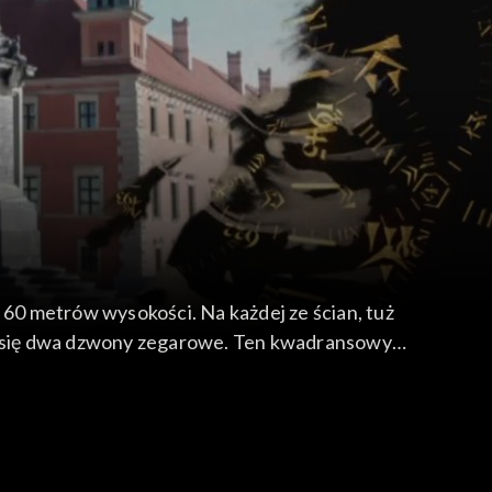
 metrów wysokości. Na każdej ze ścian, tuż
ą się dwa dzwony zegarowe. Ten kwadransowy
za panowania Zygmunta III Wazy, króla który
s potopu szwedzkiego w 1656 roku. Ale już w
tedy, kiedy Polska straciła niepodległość.
dnego z największych niemieckich bombardowań
go.