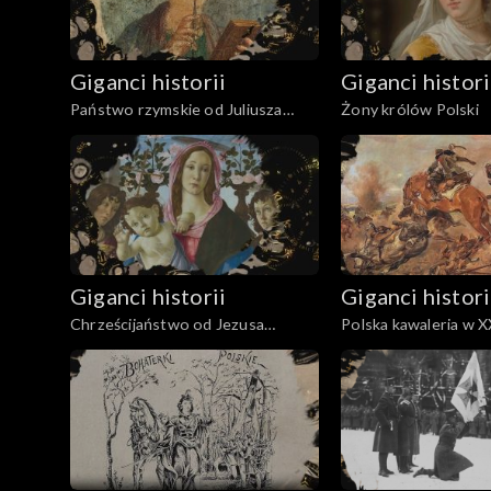
Giganci historii
Giganci histori
Państwo rzymskie od Juliusza
Żony królów Polski
Cezara do Nerona
Giganci historii
Giganci histori
Chrześcijaństwo od Jezusa
Polska kawaleria w X
Chrystusa do Konstantyna
Wielkiego