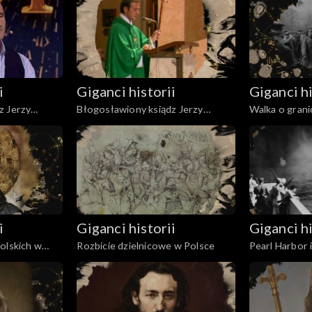
i
Giganci historii
Giganci hi
z Jerzy
Błogosławiony ksiądz Jerzy
Walka o grani
Popiełuszko
Rzeczypospol
i
Giganci historii
Giganci hi
olskich w
Rozbicie dzielnicowe w Polsce
Pearl Harbor 
za
na Pacyfiku