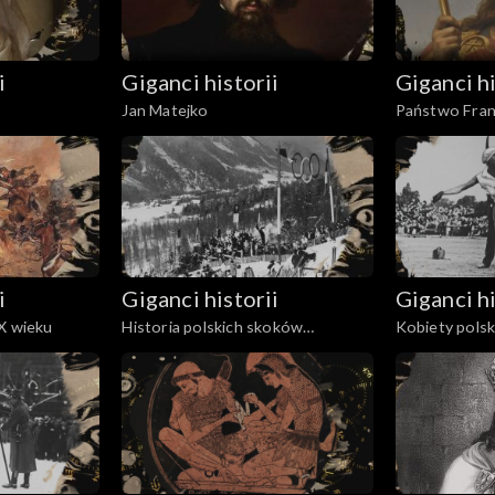
i
Giganci historii
Giganci hi
Jan Matejko
Państwo Fra
i
Giganci historii
Giganci hi
X wieku
Historia polskich skoków
Kobiety pols
narciarskich