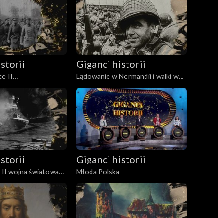
Wojciechowski i Ignacy Mościcki
storii
Giganci historii
ce II
Lądowanie w Normandii i walki w
itej 1918-1923
Europie Zachodniej 1944-1945
storii
Giganci historii
i II wojna światowa
Młoda Polska