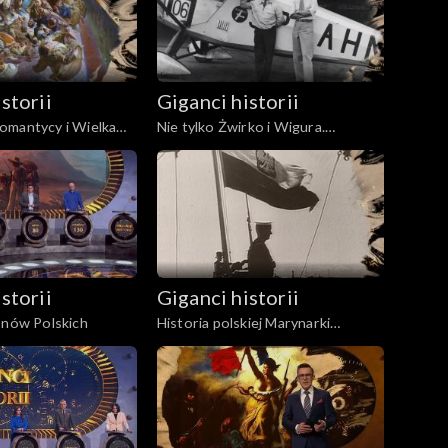
storii
Giganci historii
omantycy i Wielka
Nie tylko Żwirko i Wigura.
lityka, wojna,
Osiągnięcia polskiego lotnictwa w
dwudziestoleciu międzywojennym
storii
Giganci historii
onów Polskich
Historia polskiej Marynarki
Wojennej w latach 1918 - 1945