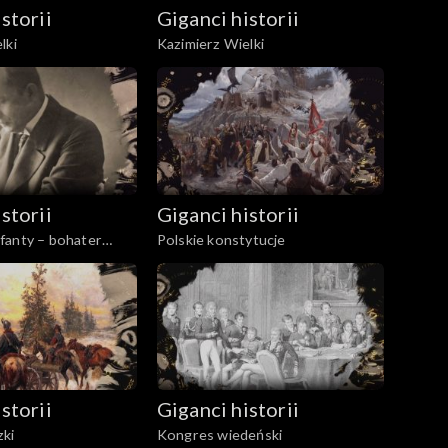
storii
Giganci historii
lki
Kazimierz Wielki
storii
Giganci historii
fanty – bohater
Polskie konstytucje
storii
Giganci historii
ki
Kongres wiedeński