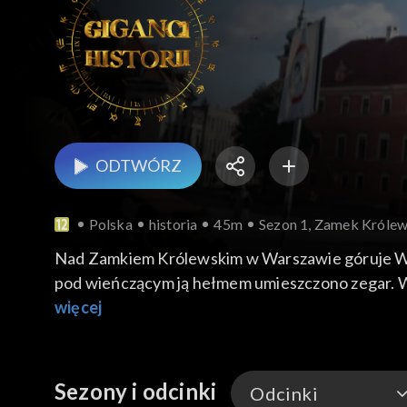
ODTWÓRZ
Polska
historia
45m
Sezon 1, Zamek Króle
Nad Zamkiem Królewskim w Warszawie góruje Wie
pod wieńczącym ją hełmem umieszczono zegar. W
waży 440 kilogramów, zaś godzinowy – 860 kilogr
więcej
przeniósł stolicę z Krakowa do Warszawy. Zegar 
następnym roku został odbudowany. Otoczony opi
Wybijał także godzinę wolności. Wieżę zegarową
Sezony i odcinki
Odcinki
stolicy. Wskazówki zegara zatrzymały się na godz