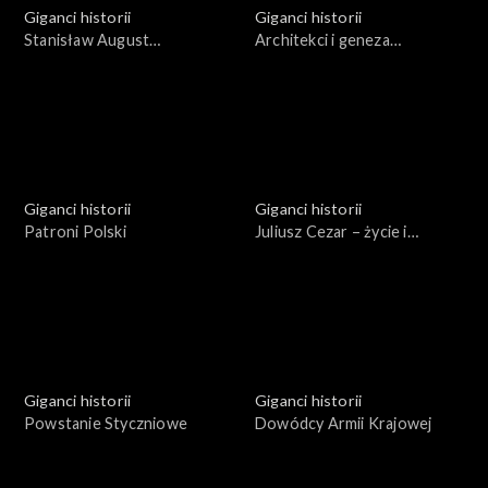
Giganci historii
Giganci historii
Stanisław August
Architekci i geneza
Poniatowski. Między polityką
Holocaustu
a kulturą
Giganci historii
Giganci historii
Patroni Polski
Juliusz Cezar – życie i
podboje
Giganci historii
Giganci historii
Powstanie Styczniowe
Dowódcy Armii Krajowej