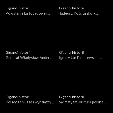
Giganci historii
Giganci historii
Powstanie Listopadowe i
Tadeusz Kościuszko −
Wielka Emigracja
bohater dwojga narodów
Giganci historii
Giganci historii
Generał Władysław Anders i
Ignacy Jan Paderewski –
2 Korpus Polski
ojciec Niepodległej
Giganci historii
Giganci historii
Polscy geniusze i wynalazcy
Sarmatyzm. Kultura polskiej
XIX i XX wieku
szlachty XVI i XVII wieku