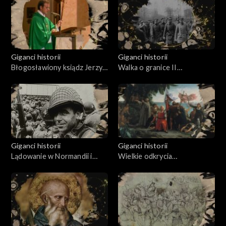
Giganci historii
Giganci historii
Błogosławiony ksiądz Jerzy
Walka o granice II
Popiełuszko
Rzeczypospolitej 1918-1923
Giganci historii
Giganci historii
Lądowanie w Normandii i
Wielkie odkrycia
walki w Europie Zachodniej
geograficzne w XV i XVI
1944-1945
wieku