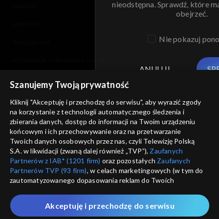
nieodstępna. Sprawdź, które m
kontakt
obejrzeć.
voucher
Nie pokazuj pon
dostępność
informacje o dostawcy usług
ANULUJ
SP
Szanujemy Twoją prywatność
Kliknij "Akceptuję i przechodzę do serwisu", aby wyrazić zgody
na korzystanie z technologii automatycznego śledzenia i
zbierania danych, dostęp do informacji na Twoim urządzeniu
końcowym i ich przechowywanie oraz na przetwarzanie
Twoich danych osobowych przez nas, czyli Telewizję Polską
S.A. w likwidacji (zwaną dalej również „TVP”),
Zaufanych
Partnerów z IAB* (1201 firm)
oraz pozostałych
Zaufanych
Partnerów TVP (93 firm)
, w celach marketingowych (w tym do
zautomatyzowanego dopasowania reklam do Twoich
zainteresowań i mierzenia ich skuteczności) i pozostałych,
które wskazujemy poniżej, a także zgody na udostępnianie
Akceptuję i przechodzę do serwisu
przez nas identyfikatora PPID do Google.