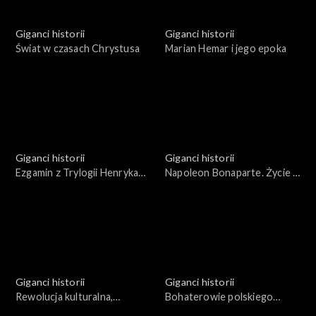
Giganci historii
Giganci historii
Świat w czasach Chrystusa
Marian Hemar i jego epoka
Giganci historii
Giganci historii
Ezgamin z Trylogii Henryka
Napoleon Bonaparte. Życie i
Sienkiewicza
wojny
Giganci historii
Giganci historii
Rewolucja kulturalna,
Bohaterowie polskiego
obyczajowa i społeczno -
podziemia okresu II wojny