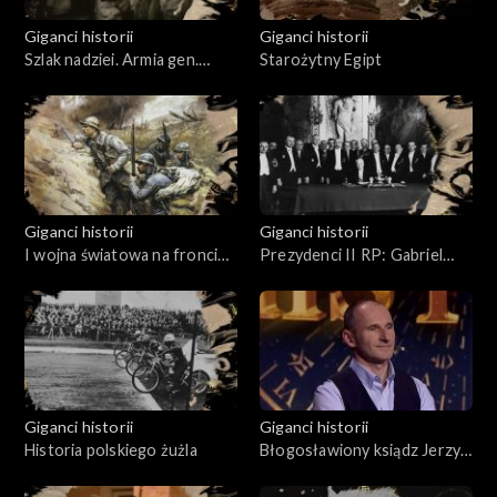
Giganci historii
Giganci historii
Szlak nadziei. Armia gen.
Starożytny Egipt
Władysława Andersa
Giganci historii
Giganci historii
I wojna światowa na froncie
Prezydenci II RP: Gabriel
zachodnim
Narutowicz, Stanisław
Wojciechowski i Ignacy
Mościcki
Giganci historii
Giganci historii
Historia polskiego żużla
Błogosławiony ksiądz Jerzy
Popiełuszko