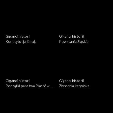
działalność
1943 - 1948
Giganci historii
Giganci historii
Konstytucja 3 maja
Powstania Śląskie
Giganci historii
Giganci historii
Początki państwa Piastów.
Zbrodnia katyńska
Mieszko I i Bolesław Chrobry