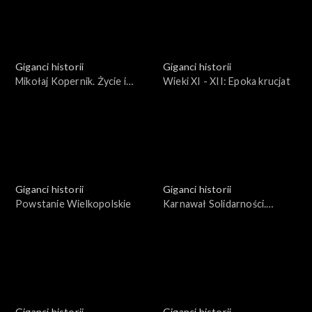
Giganci historii
Giganci historii
Mikołaj Kopernik. Życie i
Wieki XI - XII: Epoka krucjat
dzieło
Giganci historii
Giganci historii
Powstanie Wielkopolskie
Karnawał Solidarności.
Bohaterowie i wydarzenia
1981 roku.
Giganci historii
Giganci historii