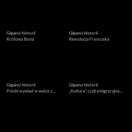
Giganci historii
Giganci historii
Królowa Bona
Rewolucja Francuska
Giganci historii
Giganci historii
Polski wywiad w walce z
„Kultura”, czyli emigracyjna
Trzecią Rzeszą
enklawa wolnej Polski