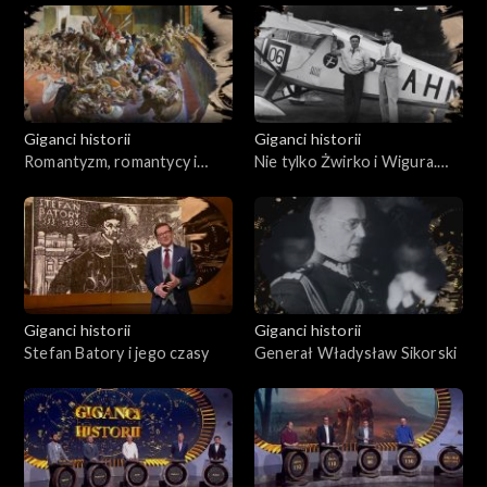
Giganci historii
Giganci historii
Romantyzm, romantycy i
Nie tylko Żwirko i Wigura.
Wielka Emigracja - polityka,
Osiągnięcia polskiego
wojna, literatura
lotnictwa w dwudziestoleciu
międzywojennym
Giganci historii
Giganci historii
Stefan Batory i jego czasy
Generał Władysław Sikorski