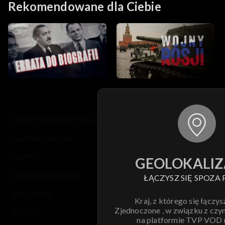
Rekomendowane dla Ciebie
© 2026 Telewizja Polska S.A. w likwidacji
regulamin serwisu
cennik
GEOLOKALIZ
polityka prywatności
ŁĄCZYSZ SIĘ SPOZA 
moje zgody
Kraj, z którego się łączys
Zjednoczone , w związku z czy
pomoc
na platformie TVP VOD