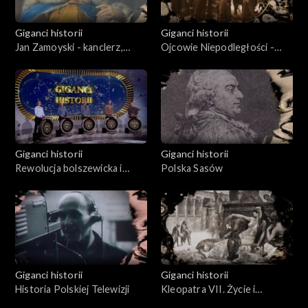
Giganci historii
Giganci historii
Jan Zamoyski - kanclerz,
Ojcowie Niepodległości -
hetman, mecenas
Roman Dmowski
Giganci historii
Giganci historii
Rewolucja bolszewicka i
Polska Sasów
narodziny komunizmu
Giganci historii
Giganci historii
Historia Polskiej Telewizji
Kleopatra VII. Życie i
wizerunek w kulturze