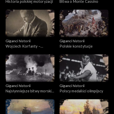
Historia polskiej motoryzacji
Bitwa o Monte Cassino
Giganci historii
Giganci historii
Wojciech Korfanty –
Polskie konstytucje
bohater Niepodległej
Giganci historii
Giganci historii
Najsłynniejsze bitwy morskie
Polscy medaliści olimpijscy
XX w.