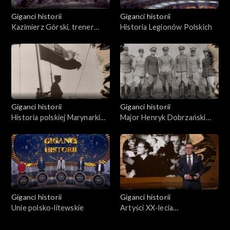
Giganci historii
Giganci historii
Kazimierz Górski, trener
Historia Legionów Polskich
wszechczasów i jego „Orły”
Giganci historii
Giganci historii
Historia polskiej Marynarki
Major Henryk Dobrzański
Wojennej w latach 1918 -
„Hubal”. Życie i działalność
1945
Giganci historii
Giganci historii
Unie polsko-litewskie
Artyści XX-lecia
międzywojennego