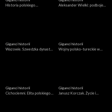
Historia polskiego
Aleksander Wielki: podboje i
himalaizmu
ich skutki
Giganci historii
Giganci historii
Wazowie. Szwedzka dynastia
Wojny polsko-tureckie w
na polskim tronie
XVII wieku, czyli od Chocimia
do Chocimia
Giganci historii
Giganci historii
Cichociemni. Elita polskiego
Janusz Korczak. Życie i
podziemia
działalność