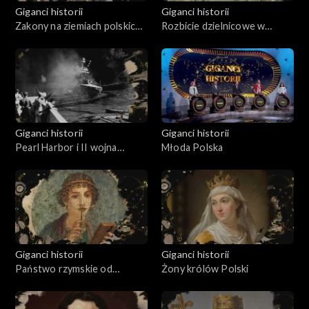
Giganci historii
Giganci historii
Zakony na ziemiach polskich
Rozbicie dzielnicowe w
w okresie średniowiecza
Polsce
Giganci historii
Giganci historii
Pearl Harbor i II wojna
Młoda Polska
światowa na Pacyfiku
Giganci historii
Giganci historii
Państwo rzymskie od
Żony królów Polski
Juliusza Cezara do Nerona