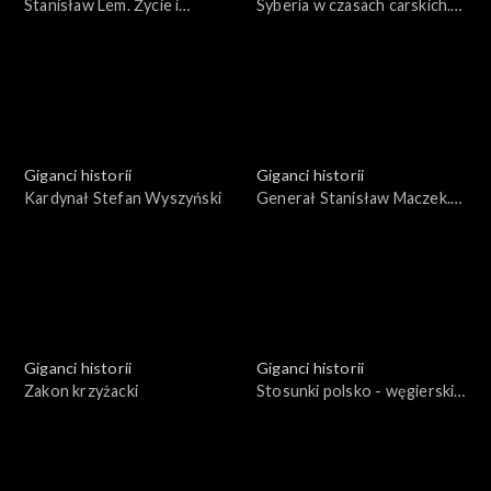
Stanisław Lem. Życie i
Syberia w czasach carskich.
twórczość w czasach
Miejsce zsyłki, miejsce
wyścigu na orbitę
odkryć
Giganci historii
Giganci historii
Kardynał Stefan Wyszyński
Generał Stanisław Maczek.
Życie i działalność
Giganci historii
Giganci historii
Zakon krzyżacki
Stosunki polsko - węgierskie
na przestrzeni dziejów