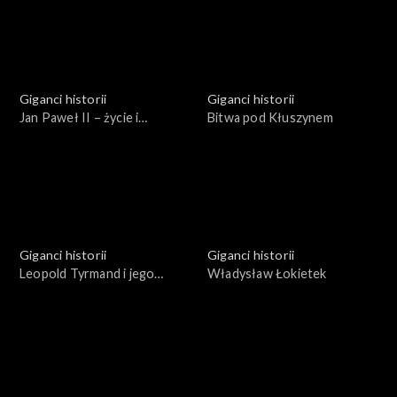
Giganci historii
Giganci historii
Jan Paweł II – życie i
Bitwa pod Kłuszynem
pontyfikat
Giganci historii
Giganci historii
Leopold Tyrmand i jego
Władysław Łokietek
epoka