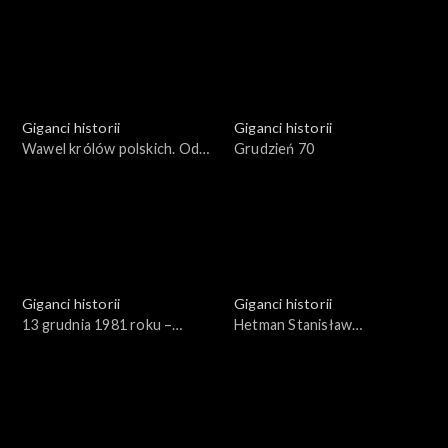
polityczna końca lat 60
światowej i pierwszych lat po
jej zakończeniu
Giganci historii
Giganci historii
Wawel królów polskich. Od
Grudzień 70
Bolesława Szczodrego do
Zygmunta III
Giganci historii
Giganci historii
13 grudnia 1981 roku –
Hetman Stanisław
przyczyny i skutki stanu
Żółkiewski
wojennego