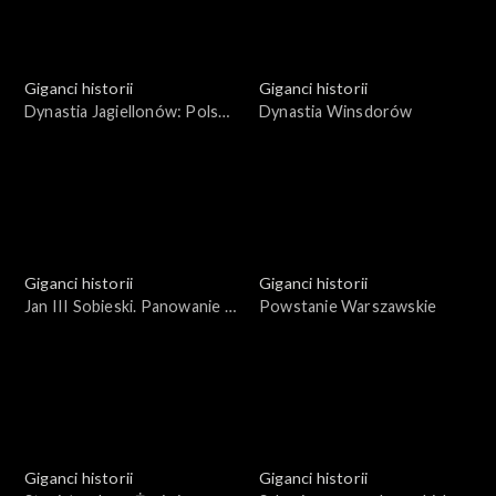
Giganci historii
Giganci historii
Dynastia Jagiellonów: Polska
Dynastia Winsdorów
mocarstwem Europy
Giganci historii
Giganci historii
Jan III Sobieski. Panowanie w
Powstanie Warszawskie
cieniu ekspansji tureckiej
Giganci historii
Giganci historii