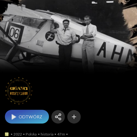
Giganci historii
ODTWÓRZ
2022
Polska
historia
47m