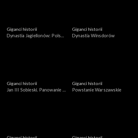
Giganci historii
Giganci historii
Dynastia Jagiellonów: Polska
Dynastia Winsdorów
mocarstwem Europy
Giganci historii
Giganci historii
Jan III Sobieski. Panowanie w
Powstanie Warszawskie
cieniu ekspansji tureckiej
Giganci historii
Giganci historii