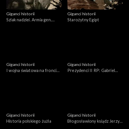
Giganci historii
Giganci historii
Szlak nadziei. Armia gen.
Starożytny Egipt
Władysława Andersa
Giganci historii
Giganci historii
I wojna światowa na froncie
Prezydenci II RP: Gabriel
zachodnim
Narutowicz, Stanisław
Wojciechowski i Ignacy
Mościcki
Giganci historii
Giganci historii
Historia polskiego żużla
Błogosławiony ksiądz Jerzy
Popiełuszko