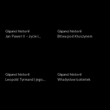
Giganci historii
Giganci historii
Jan Paweł II – życie i
Bitwa pod Kłuszynem
pontyfikat
Giganci historii
Giganci historii
Leopold Tyrmand i jego
Władysław Łokietek
epoka