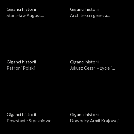
Giganci historii
Giganci historii
Stanisław August
Architekci i geneza
Poniatowski. Między polityką
Holocaustu
a kulturą
Giganci historii
Giganci historii
Patroni Polski
Juliusz Cezar – życie i
podboje
Giganci historii
Giganci historii
Powstanie Styczniowe
Dowódcy Armii Krajowej