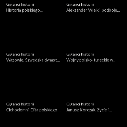
Giganci historii
Giganci historii
Historia polskiego
Aleksander Wielki: podboje i
himalaizmu
ich skutki
Giganci historii
Giganci historii
Wazowie. Szwedzka dynastia
Wojny polsko-tureckie w
na polskim tronie
XVII wieku, czyli od Chocimia
do Chocimia
Giganci historii
Giganci historii
Cichociemni. Elita polskiego
Janusz Korczak. Życie i
podziemia
działalność