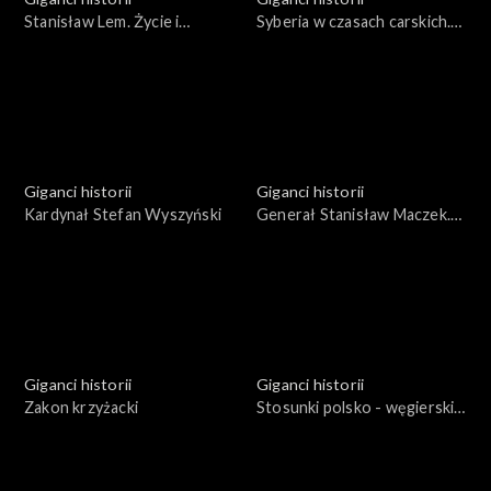
Stanisław Lem. Życie i
Syberia w czasach carskich.
twórczość w czasach
Miejsce zsyłki, miejsce
wyścigu na orbitę
odkryć
Giganci historii
Giganci historii
Kardynał Stefan Wyszyński
Generał Stanisław Maczek.
Życie i działalność
Giganci historii
Giganci historii
Zakon krzyżacki
Stosunki polsko - węgierskie
na przestrzeni dziejów