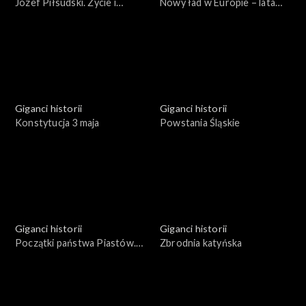
Józef Piłsudski. Życie i
Nowy ład w Europie – lata
działalność
1943 - 1948
Giganci historii
Giganci historii
Konstytucja 3 maja
Powstania Śląskie
Giganci historii
Giganci historii
Początki państwa Piastów.
Zbrodnia katyńska
Mieszko I i Bolesław Chrobry