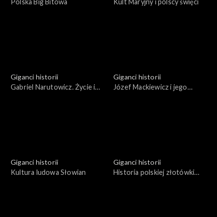
Polska Big Bitowa
Kult Maryjny i polscy święci
Giganci historii
Giganci historii
Gabriel Narutowicz. Życie i
Józef Mackiewicz i jego
działalność
Wilno
Giganci historii
Giganci historii
Kultura ludowa Słowian
Historia polskiej złotówki
1496 - 1996