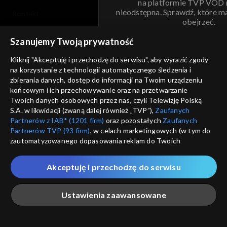
na platformie TVP VOD
nieodstępna. Sprawdź, które m
kontakt
obejrzeć.
voucher
Szanujemy Twoją prywatność
Nie pokazuj pon
dostępność
Kliknij "Akceptuję i przechodzę do serwisu", aby wyrazić zgody
na korzystanie z technologii automatycznego śledzenia i
informacje o dostawcy usług
ANULUJ
SP
zbierania danych, dostęp do informacji na Twoim urządzeniu
końcowym i ich przechowywanie oraz na przetwarzanie
Twoich danych osobowych przez nas, czyli Telewizję Polską
S.A. w likwidacji (zwaną dalej również „TVP”),
Zaufanych
Partnerów z IAB* (1201 firm)
oraz pozostałych
Zaufanych
Partnerów TVP (93 firm)
, w celach marketingowych (w tym do
zautomatyzowanego dopasowania reklam do Twoich
zainteresowań i mierzenia ich skuteczności) i pozostałych,
które wskazujemy poniżej, a także zgody na udostępnianie
Akceptuję i przechodzę do serwisu
przez nas identyfikatora PPID do Google.
Twoje dane osobowe zbierane podczas odwiedzania przez
Ustawienia zaawansowane
Ciebie naszych
poszczególnych serwisów
zwanych dalej
„Portalem”, w tym informacje zapisywane za pomocą
technologii takich jak: pliki cookie, sygnalizatory WWW lub
innych podobnych technologii umożliwiających świadczenie