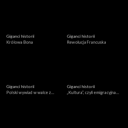
Giganci historii
Giganci historii
Królowa Bona
Rewolucja Francuska
Giganci historii
Giganci historii
Polski wywiad w walce z
„Kultura”, czyli emigracyjna
Trzecią Rzeszą
enklawa wolnej Polski