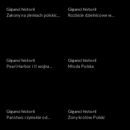
Giganci historii
Giganci historii
Zakony na ziemiach polskich
Rozbicie dzielnicowe w
w okresie średniowiecza
Polsce
Giganci historii
Giganci historii
Pearl Harbor i II wojna
Młoda Polska
światowa na Pacyfiku
Giganci historii
Giganci historii
Państwo rzymskie od
Żony królów Polski
Juliusza Cezara do Nerona