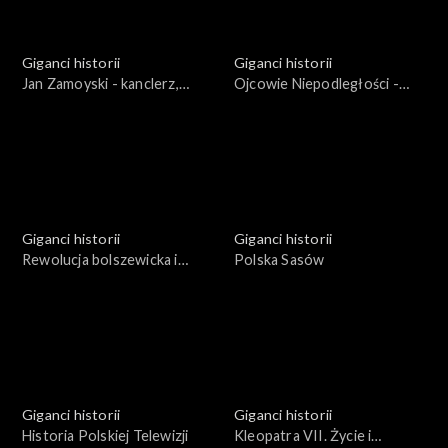
Giganci historii
Giganci historii
Jan Zamoyski - kanclerz,
Ojcowie Niepodległości -
hetman, mecenas
Roman Dmowski
Giganci historii
Giganci historii
Rewolucja bolszewicka i
Polska Sasów
narodziny komunizmu
Giganci historii
Giganci historii
Historia Polskiej Telewizji
Kleopatra VII. Życie i