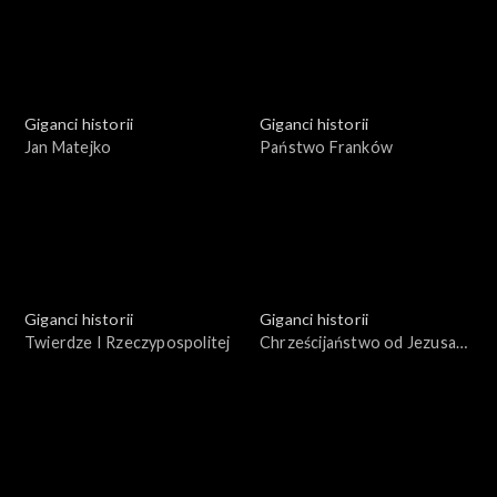
Giganci historii
Giganci historii
Jan Matejko
Państwo Franków
Giganci historii
Giganci historii
Twierdze I Rzeczypospolitej
Chrześcijaństwo od Jezusa
Chrystusa do Konstantyna
Wielkiego