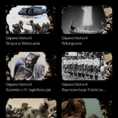
krzyżackim (1409-1411)
Giganci historii
Giganci historii
Wojna w Wietnamie
Wikingowie
Giganci historii
Giganci historii
Kazimierz IV Jagiellończyk
Reprezentacja Polski na
piłkarskich mundialach w
latach 1938-2022