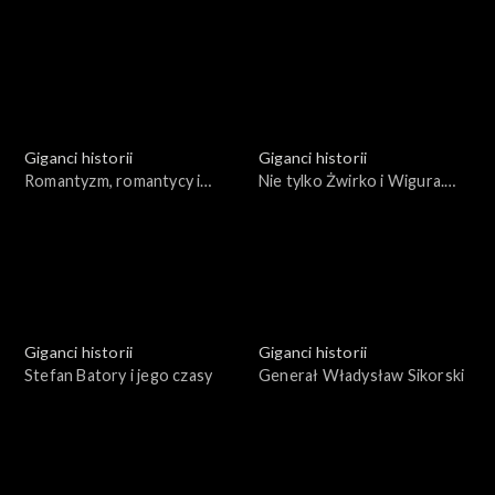
wizerunek w kulturze
Giganci historii
Giganci historii
Romantyzm, romantycy i
Nie tylko Żwirko i Wigura.
Wielka Emigracja - polityka,
Osiągnięcia polskiego
wojna, literatura
lotnictwa w dwudziestoleciu
międzywojennym
Giganci historii
Giganci historii
Stefan Batory i jego czasy
Generał Władysław Sikorski