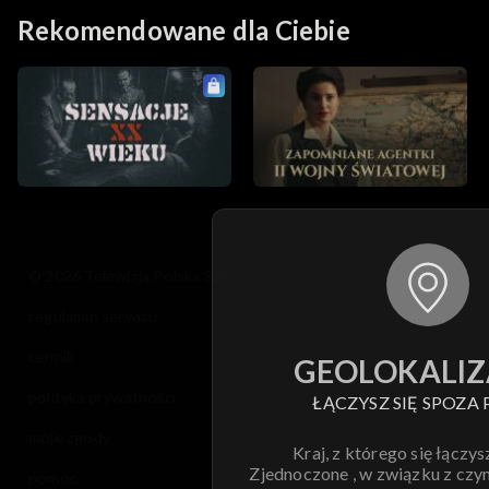
Rekomendowane dla Ciebie
© 2026 Telewizja Polska S.A. w likwidacji
regulamin serwisu
cennik
GEOLOKALIZ
polityka prywatności
ŁĄCZYSZ SIĘ SPOZA 
moje zgody
Kraj, z którego się łączys
Zjednoczone , w związku z czy
pomoc