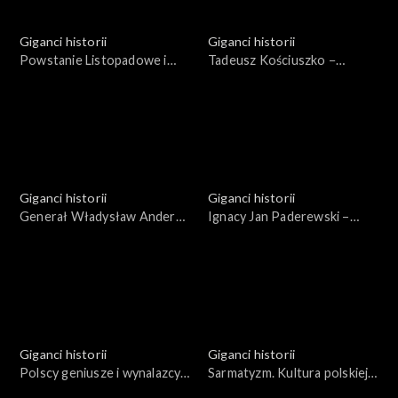
Giganci historii
Giganci historii
Powstanie Listopadowe i
Tadeusz Kościuszko −
Wielka Emigracja
bohater dwojga narodów
Giganci historii
Giganci historii
Generał Władysław Anders i
Ignacy Jan Paderewski –
2 Korpus Polski
ojciec Niepodległej
Giganci historii
Giganci historii
Polscy geniusze i wynalazcy
Sarmatyzm. Kultura polskiej
XIX i XX wieku
szlachty XVI i XVII wieku