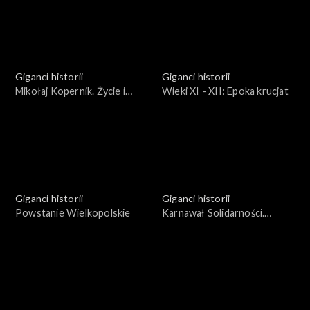
Giganci historii
Giganci historii
Mikołaj Kopernik. Życie i
Wieki XI - XII: Epoka krucjat
dzieło
Giganci historii
Giganci historii
Powstanie Wielkopolskie
Karnawał Solidarności.
Bohaterowie i wydarzenia
1981 roku.