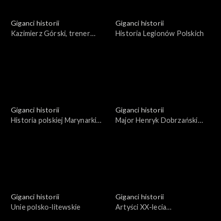
Giganci historii
Giganci historii
Kazimierz Górski, trener
Historia Legionów Polskich
wszechczasów i jego „Orły”
Giganci historii
Giganci historii
Historia polskiej Marynarki
Major Henryk Dobrzański
Wojennej w latach 1918 -
„Hubal”. Życie i działalność
1945
Giganci historii
Giganci historii
Unie polsko-litewskie
Artyści XX-lecia
międzywojennego