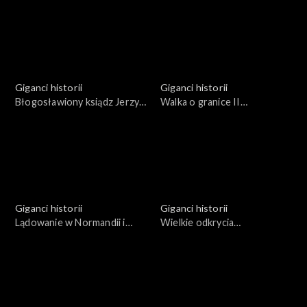
Giganci historii
Giganci historii
Błogosławiony ksiądz Jerzy
Walka o granice II
Popiełuszko
Rzeczypospolitej 1918-1923
Giganci historii
Giganci historii
Lądowanie w Normandii i
Wielkie odkrycia
walki w Europie Zachodniej
geograficzne w XV i XVI
1944-1945
wieku