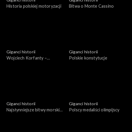
Historia polskiej motoryzacji
Bitwa o Monte Cassino
Giganci historii
Giganci historii
Wojciech Korfanty –
Polskie konstytucje
bohater Niepodległej
Giganci historii
Giganci historii
Najsłynniejsze bitwy morskie
Polscy medaliści olimpijscy
XX w.