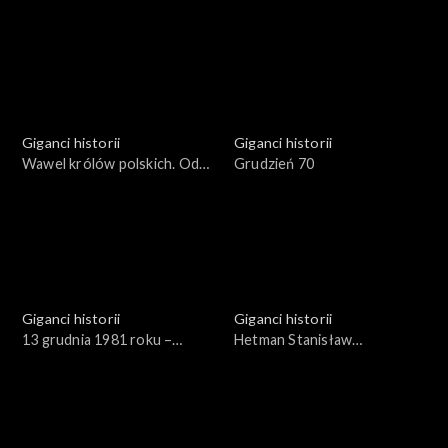
obyczajowa i społeczno -
podziemia okresu II wojny
polityczna końca lat 60
światowej i pierwszych lat po
jej zakończeniu
Giganci historii
Giganci historii
Wawel królów polskich. Od
Grudzień 70
Bolesława Szczodrego do
Zygmunta III
Giganci historii
Giganci historii
13 grudnia 1981 roku –
Hetman Stanisław
przyczyny i skutki stanu
Żółkiewski
wojennego