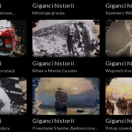
i
Giganci historii
Giganci hi
jskowe
Mitologia grecka
Kazimierz Wie
jny
i
Giganci historii
Giganci hi
oryzacji
Bitwa o Monte Cassino
Wojciech Kor
Niepodległej
i
Giganci historii
Giganci hi
pijscy
Powstanie Stanów Zjednoczonych
Potop szwedz