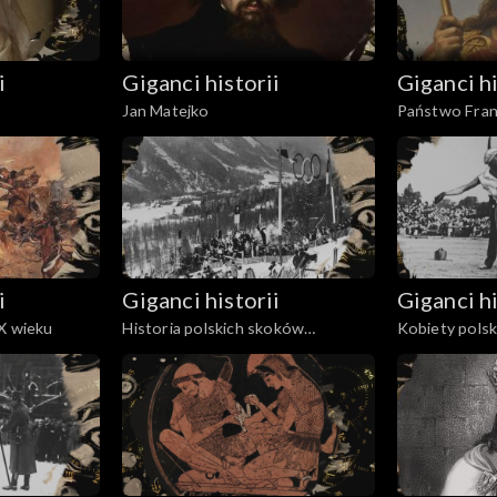
i
Giganci historii
Giganci hi
Jan Matejko
Państwo Fra
i
Giganci historii
Giganci hi
X wieku
Historia polskich skoków
Kobiety pols
narciarskich