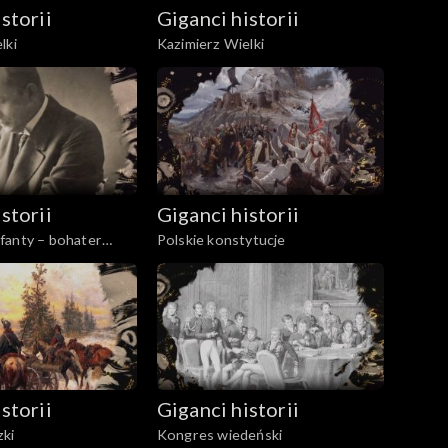
storii
Giganci historii
lki
Kazimierz Wielki
storii
Giganci historii
fanty – bohater
Polskie konstytucje
storii
Giganci historii
ki
Kongres wiedeński