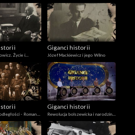
storii
Giganci historii
wicz. Życie i
Józef Mackiewicz i jego Wilno
storii
Giganci historii
odległości - Roman
Rewolucja bolszewicka i narodziny
komunizmu