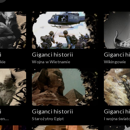
i
Giganci historii
Giganci hi
kie
Wojna w Wietnamie
Wikingowie
i
Giganci historii
Giganci hi
gen.
Starożytny Egipt
I wojna świat
a
zachodnim