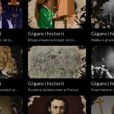
i
Giganci historii
Giganci hi
z Jerzy
Błogosławiony ksiądz Jerzy
Walka o grani
Popiełuszko
Rzeczypospol
i
Giganci historii
Giganci hi
olskich w
Rozbicie dzielnicowe w Polsce
Pearl Harbor 
za
na Pacyfiku