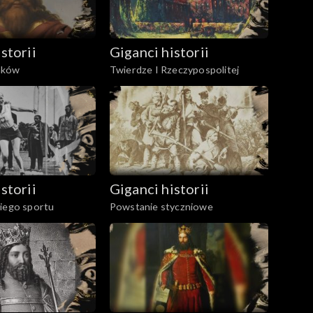
storii
Giganci historii
nków
Twierdze I Rzeczypospolitej
storii
Giganci historii
kiego sportu
Powstanie styczniowe