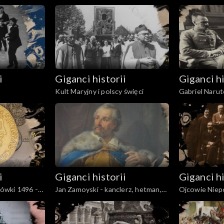
Ameryki
i
Giganci historii
Giganci hi
Kult Maryjny i polscy święci
Gabriel Naruto
działalność
i
Giganci historii
Giganci hi
tówki 1496 -
Jan Zamoyski - kanclerz, hetman,
Ojcowie Niep
mecenas
Dmowski