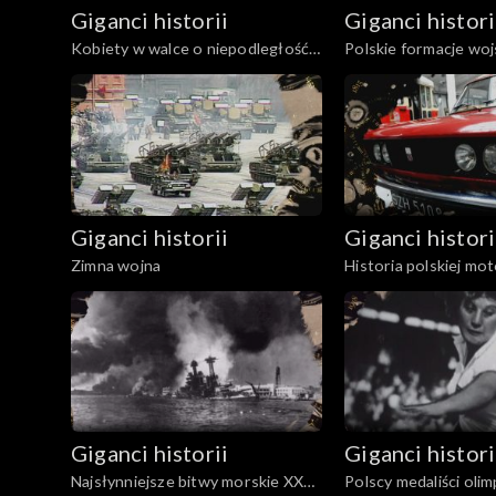
Giganci historii
Giganci histori
Kobiety w walce o niepodległość
Polskie formacje wo
Polski
podczas Wielkiej Wo
Giganci historii
Giganci histori
Zimna wojna
Historia polskiej mot
Giganci historii
Giganci histori
Najsłynniejsze bitwy morskie XX
Polscy medaliści olim