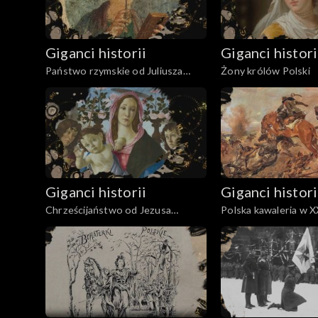
Giganci historii
Giganci histori
Państwo rzymskie od Juliusza
Żony królów Polski
Cezara do Nerona
Giganci historii
Giganci histori
Chrześcijaństwo od Jezusa
Polska kawaleria w X
Chrystusa do Konstantyna
Wielkiego