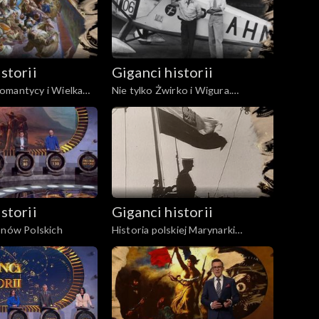
storii
Giganci historii
omantycy i Wielka
Nie tylko Żwirko i Wigura.
lityka, wojna,
Osiągnięcia polskiego lotnictwa w
dwudziestoleciu międzywojennym
storii
Giganci historii
onów Polskich
Historia polskiej Marynarki
Wojennej w latach 1918 - 1945