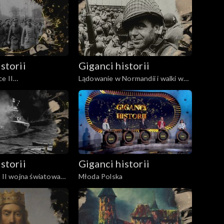
Wojciechowski i Ignacy Mościcki
storii
Giganci historii
ce II
Lądowanie w Normandii i walki w
itej 1918-1923
Europie Zachodniej 1944-1945
storii
Giganci historii
i II wojna światowa
Młoda Polska