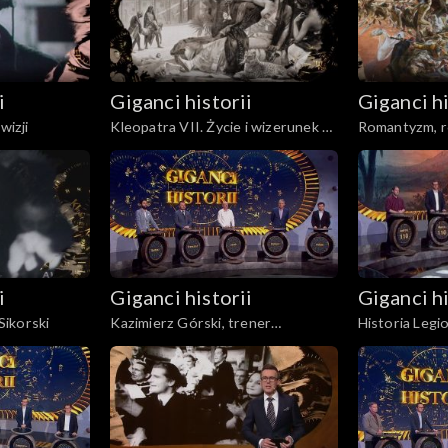
i
Giganci historii
Giganci hi
wizji
Kleopatra VII. Życie i wizerunek w
Romantyzm, r
kulturze
Emigracja - po
literatura
i
Giganci historii
Giganci hi
ikorski
Kazimierz Górski, trener
Historia Legi
wszechczasów i jego „Orły”