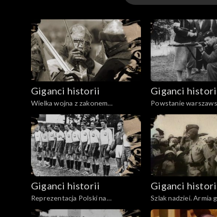
Odcinki
Giganci historii
Giganci histori
Wielka wojna z zakonem
Powstanie warszaws
krzyżackim (1409-1411)
Giganci historii
Giganci histori
Reprezentacja Polski na
Szlak nadziei. Armia 
piłkarskich mundialach w latach
Władysława Anders