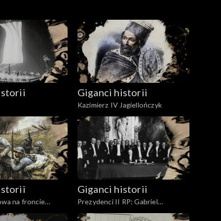
storii
Giganci historii
Kazimierz IV Jagiellończyk
storii
Giganci historii
owa na froncie
Prezydenci II RP: Gabriel
Narutowicz, Stanisław