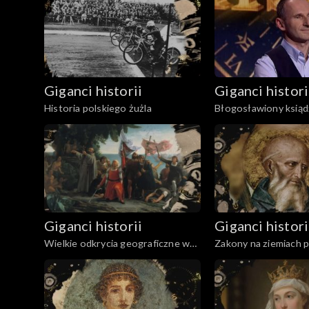
1938-2022
Giganci historii
Giganci histori
Historia polskiego żużla
Błogosławiony ksiąd
Popiełuszko
Giganci historii
Giganci histori
Wielkie odkrycia geograficzne w
Zakony na ziemiach p
XV i XVI wieku
okresie średniowiec