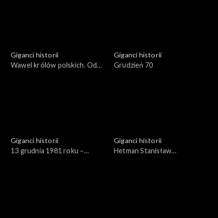
jej zakończeniu
Giganci historii
Giganci historii
Wawel królów polskich. Od
Grudzień 70
Bolesława Szczodrego do
Zygmunta III
Giganci historii
Giganci historii
13 grudnia 1981 roku –
Hetman Stanisław
przyczyny i skutki stanu
Żółkiewski
wojennego