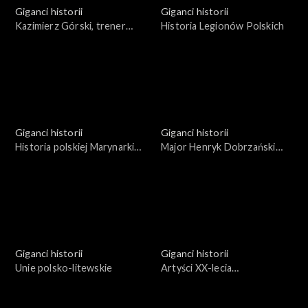
Giganci historii
Giganci historii
Kazimierz Górski, trener
Historia Legionów Polskich
wszechczasów i jego „Orły”
Giganci historii
Giganci historii
Historia polskiej Marynarki
Major Henryk Dobrzański
Wojennej w latach 1918 -
„Hubal”. Życie i działalność
1945
Giganci historii
Giganci historii
Unie polsko-litewskie
Artyści XX-lecia
międzywojennego