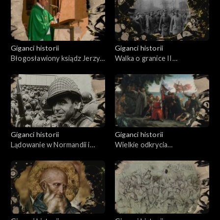
Giganci historii
Giganci historii
Błogosławiony ksiądz Jerzy
Walka o granice II
Popiełuszko
Rzeczypospolitej 1918-1923
Giganci historii
Giganci historii
Lądowanie w Normandii i
Wielkie odkrycia
walki w Europie Zachodniej
geograficzne w XV i XVI
1944-1945
wieku