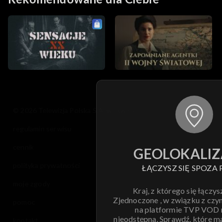
© 2026 Telewizja Polska S.A. w likwidacji
regulamin serwisu
cennik
GEOLOKALIZ
polityka prywatności
ŁĄCZYSZ SIĘ SPOZA 
moje zgody
Kraj, z którego się łączys
Zjednoczone , w związku z czy
pomoc
na platformie TVP VOD
nieodstępna. Sprawdź, które m
kontakt