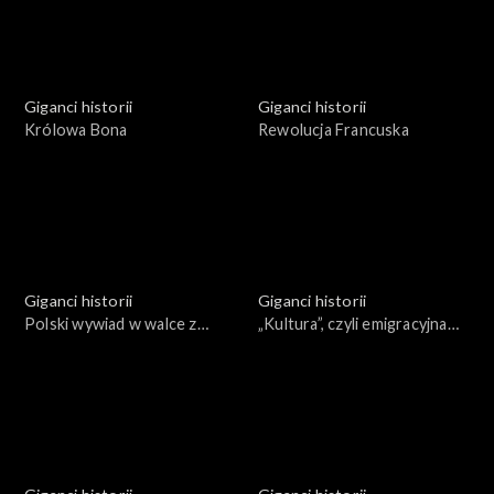
Giganci historii
Giganci historii
Królowa Bona
Rewolucja Francuska
Giganci historii
Giganci historii
Polski wywiad w walce z
„Kultura”, czyli emigracyjna
Trzecią Rzeszą
enklawa wolnej Polski