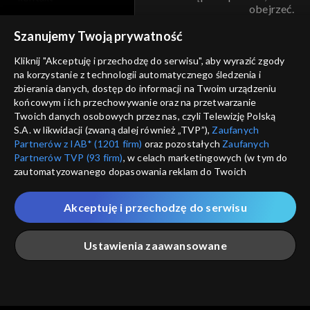
obejrzeć.
voucher
Szanujemy Twoją prywatność
Nie pokazuj pon
dostępność
Kliknij "Akceptuję i przechodzę do serwisu", aby wyrazić zgody
na korzystanie z technologii automatycznego śledzenia i
informacje o dostawcy usług
ANULUJ
SP
zbierania danych, dostęp do informacji na Twoim urządzeniu
końcowym i ich przechowywanie oraz na przetwarzanie
Twoich danych osobowych przez nas, czyli Telewizję Polską
S.A. w likwidacji (zwaną dalej również „TVP”),
Zaufanych
Partnerów z IAB* (1201 firm)
oraz pozostałych
Zaufanych
Partnerów TVP (93 firm)
, w celach marketingowych (w tym do
zautomatyzowanego dopasowania reklam do Twoich
zainteresowań i mierzenia ich skuteczności) i pozostałych,
które wskazujemy poniżej, a także zgody na udostępnianie
Akceptuję i przechodzę do serwisu
przez nas identyfikatora PPID do Google.
Twoje dane osobowe zbierane podczas odwiedzania przez
Ustawienia zaawansowane
Ciebie naszych
poszczególnych serwisów
zwanych dalej
„Portalem”, w tym informacje zapisywane za pomocą
technologii takich jak: pliki cookie, sygnalizatory WWW lub
innych podobnych technologii umożliwiających świadczenie
Główna
Szukaj
Moja lista
Na żywo
Więcej
dopasowanych i bezpiecznych usług, personalizację treści