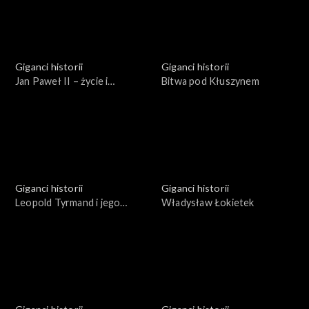
Giganci historii
Giganci historii
Jan Paweł II – życie i
Bitwa pod Kłuszynem
pontyfikat
Giganci historii
Giganci historii
Leopold Tyrmand i jego
Władysław Łokietek
epoka