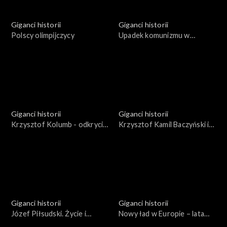
Giganci historii
Giganci historii
Polscy olimpijczycy
Upadek komunizmu w
Europie
Giganci historii
Giganci historii
Krzysztof Kolumb - odkrycie
Krzysztof Kamil Baczyński i
Ameryki
jego pokolenie
Giganci historii
Giganci historii
Józef Piłsudski. Życie i
Nowy ład w Europie – lata
działalność
1943 - 1948