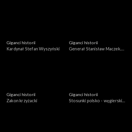
twórczość w czasach
Miejsce zsyłki, miejsce
wyścigu na orbitę
odkryć
Giganci historii
Giganci historii
Kardynał Stefan Wyszyński
Generał Stanisław Maczek.
Życie i działalność
Giganci historii
Giganci historii
Zakon krzyżacki
Stosunki polsko - węgierskie
na przestrzeni dziejów