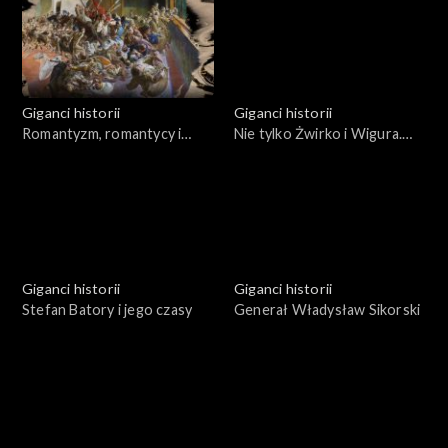
Giganci historii
Giganci historii
Romantyzm, romantycy i
Nie tylko Żwirko i Wigura.
Wielka Emigracja - polityka,
Osiągnięcia polskiego
wojna, literatura
lotnictwa w dwudziestoleciu
międzywojennym
Giganci historii
Giganci historii
Stefan Batory i jego czasy
Generał Władysław Sikorski