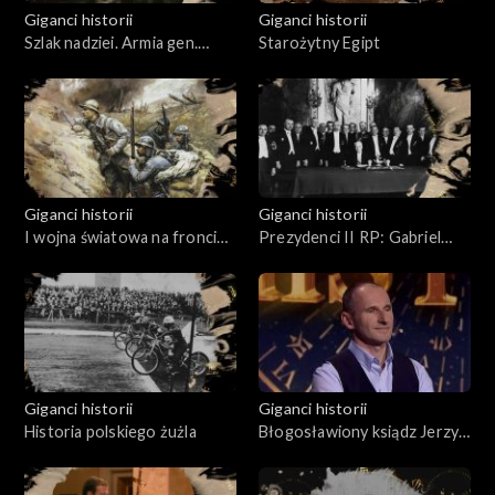
Giganci historii
Giganci historii
Szlak nadziei. Armia gen.
Starożytny Egipt
Władysława Andersa
Giganci historii
Giganci historii
I wojna światowa na froncie
Prezydenci II RP: Gabriel
zachodnim
Narutowicz, Stanisław
Wojciechowski i Ignacy
Mościcki
Giganci historii
Giganci historii
Historia polskiego żużla
Błogosławiony ksiądz Jerzy
Popiełuszko