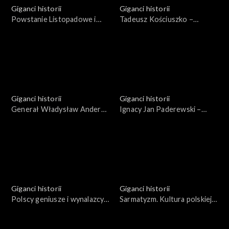
Giganci historii
Giganci historii
Powstanie Listopadowe i
Tadeusz Kościuszko −
Wielka Emigracja
bohater dwojga narodów
Giganci historii
Giganci historii
Generał Władysław Anders i
Ignacy Jan Paderewski –
2 Korpus Polski
ojciec Niepodległej
Giganci historii
Giganci historii
Polscy geniusze i wynalazcy
Sarmatyzm. Kultura polskiej
XIX i XX wieku
szlachty XVI i XVII wieku