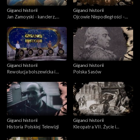
Giganci historii
Giganci historii
Jan Zamoyski - kanclerz,
Ojcowie Niepodległości -
hetman, mecenas
Roman Dmowski
Giganci historii
Giganci historii
Rewolucja bolszewicka i
Polska Sasów
narodziny komunizmu
Giganci historii
Giganci historii
Historia Polskiej Telewizji
Kleopatra VII. Życie i
wizerunek w kulturze