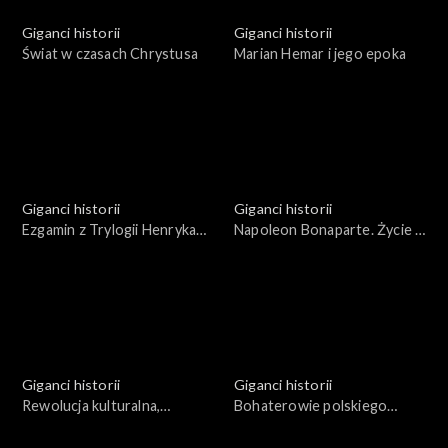
Giganci historii
Giganci historii
Świat w czasach Chrystusa
Marian Hemar i jego epoka
Giganci historii
Giganci historii
Ezgamin z Trylogii Henryka
Napoleon Bonaparte. Życie i
Sienkiewicza
wojny
Giganci historii
Giganci historii
Rewolucja kulturalna,
Bohaterowie polskiego
obyczajowa i społeczno -
podziemia okresu II wojny
polityczna końca lat 60
światowej i pierwszych lat po