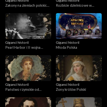
Giganci historii
Giganci historii
Zakony na ziemiach polskich
Rozbicie dzielnicowe w
w okresie średniowiecza
Polsce
Giganci historii
Giganci historii
Pearl Harbor i II wojna
Młoda Polska
światowa na Pacyfiku
Giganci historii
Giganci historii
Państwo rzymskie od
Żony królów Polski
Juliusza Cezara do Nerona