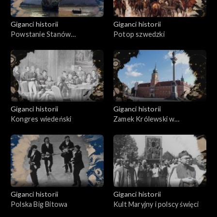
Giganci historii
Giganci historii
Powstanie Stanów
Potop szwedzki
Zjednoczonych Ameryki
Giganci historii
Giganci historii
Kongres wiedeński
Zamek Królewski w
Warszawie
Giganci historii
Giganci historii
Polska Big Bitowa
Kult Maryjny i polscy święci