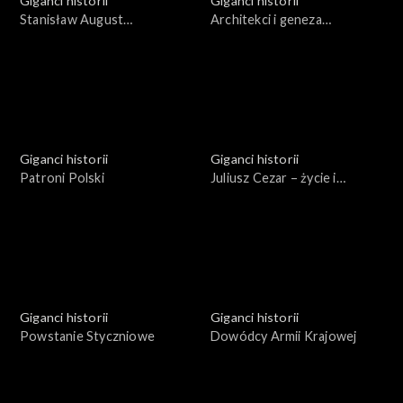
Giganci historii
Giganci historii
Stanisław August
Architekci i geneza
Poniatowski. Między polityką
Holocaustu
a kulturą
Giganci historii
Giganci historii
Patroni Polski
Juliusz Cezar – życie i
podboje
Giganci historii
Giganci historii
Powstanie Styczniowe
Dowódcy Armii Krajowej