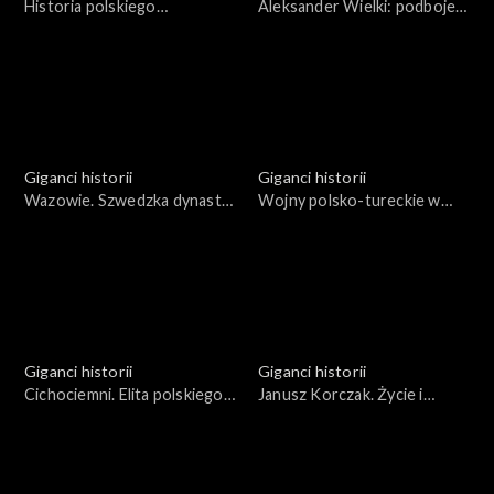
Historia polskiego
Aleksander Wielki: podboje i
himalaizmu
ich skutki
Giganci historii
Giganci historii
Wazowie. Szwedzka dynastia
Wojny polsko-tureckie w
na polskim tronie
XVII wieku, czyli od Chocimia
do Chocimia
Giganci historii
Giganci historii
Cichociemni. Elita polskiego
Janusz Korczak. Życie i
podziemia
działalność