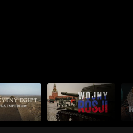
zatrzymał rakiety V