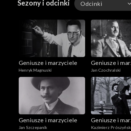
Sezony i odcinki
Odcinki
chorych na tyfus w warszawskim getcie.
Odcinki
Geniusze i marzyciele
Geniusze i mar
Henryk Magnuski
Jan Czochralski
Geniusze i marzyciele
Geniusze i mar
Jan Szczepanik
Kazimierz Prószyńsk