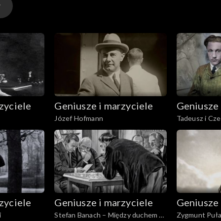
zyciele
Geniusze i marzyciele
Geniusze 
Józef Hofmann
Tadeusz i Cz
zyciele
Geniusze i marzyciele
Geniusze 
i
Stefan Banach – Między duchem a
Zygmunt Puła