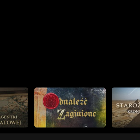
materią
skrzydła