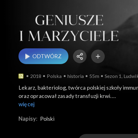
ODTWÓRZ
2018
Polska
historia
55m
Sezon 1, Ludwi
Lekarz, bakteriolog, twórca polskiej szkoły immu
oraz opracował zasady transfuzji krwi.
więcej
Ludwig Hirszfeld urodził się w Warszawie, medycy
Napisy:
Polski
przyczyniają do ratowania milionów ludzkich istn
otrzymał honorowe obywatelstwo od króla tego kr
dziedziczenia. Wyjaśnił przyczyny konfliktu ser