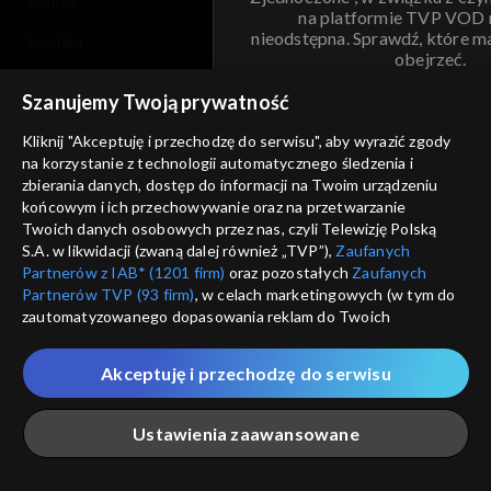
pomoc
na platformie TVP VOD
nieodstępna. Sprawdź, które m
kontakt
obejrzeć.
voucher
Szanujemy Twoją prywatność
Nie pokazuj pon
dostępność
Kliknij "Akceptuję i przechodzę do serwisu", aby wyrazić zgody
na korzystanie z technologii automatycznego śledzenia i
informacje o dostawcy usług
ANULUJ
SP
zbierania danych, dostęp do informacji na Twoim urządzeniu
końcowym i ich przechowywanie oraz na przetwarzanie
Twoich danych osobowych przez nas, czyli Telewizję Polską
S.A. w likwidacji (zwaną dalej również „TVP”),
Zaufanych
Partnerów z IAB* (1201 firm)
oraz pozostałych
Zaufanych
Partnerów TVP (93 firm)
, w celach marketingowych (w tym do
zautomatyzowanego dopasowania reklam do Twoich
zainteresowań i mierzenia ich skuteczności) i pozostałych,
które wskazujemy poniżej, a także zgody na udostępnianie
Akceptuję i przechodzę do serwisu
przez nas identyfikatora PPID do Google.
Twoje dane osobowe zbierane podczas odwiedzania przez
Ustawienia zaawansowane
Ciebie naszych
poszczególnych serwisów
zwanych dalej
„Portalem”, w tym informacje zapisywane za pomocą
technologii takich jak: pliki cookie, sygnalizatory WWW lub