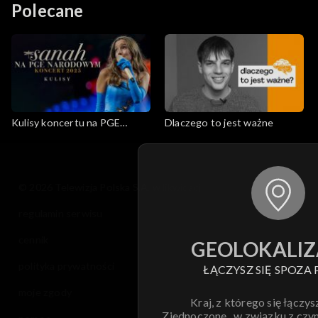
Polecane
Kulisy koncertu na PGE
Dlaczego to jest ważne
Narodowym
© 2026 Telewizja Polska S.A. w likwidacji
regulamin serwisu
cennik
GEOLOKALIZ
polityka prywatności
ŁĄCZYSZ SIĘ SPOZA 
moje zgody
Kraj, z którego się łączys
Zjednoczone , w związku z czy