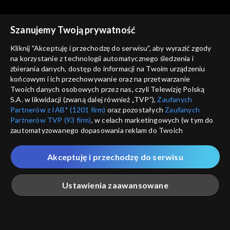
Szanujemy Twoją prywatność
Kliknij "Akceptuję i przechodzę do serwisu", aby wyrazić zgody
na korzystanie z technologii automatycznego śledzenia i
zbierania danych, dostęp do informacji na Twoim urządzeniu
Flesz historii
Flesz historii
końcowym i ich przechowywanie oraz na przetwarzanie
09.01.2023
02.01.2023
Twoich danych osobowych przez nas, czyli Telewizję Polską
S.A. w likwidacji (zwaną dalej również „TVP”),
Zaufanych
Partnerów z IAB* (1201 firm)
oraz pozostałych
Zaufanych
Partnerów TVP (93 firm)
, w celach marketingowych (w tym do
zautomatyzowanego dopasowania reklam do Twoich
zainteresowań i mierzenia ich skuteczności) i pozostałych,
które wskazujemy poniżej, a także zgody na udostępnianie
Akceptuję i przechodzę do serwisu
przez nas identyfikatora PPID do Google.
Flesz historii
Flesz historii
19.12.2022
12.12.2022
Twoje dane osobowe zbierane podczas odwiedzania przez
Ustawienia zaawansowane
Ciebie naszych
poszczególnych serwisów
zwanych dalej
„Portalem”, w tym informacje zapisywane za pomocą
technologii takich jak: pliki cookie, sygnalizatory WWW lub
innych podobnych technologii umożliwiających świadczenie
Główna
Szukaj
Moja lista
Na żywo
Więcej
dopasowanych i bezpiecznych usług, personalizację treści