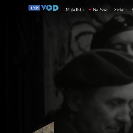
Flesz historii
Moja lista
Na żywo
Seriale