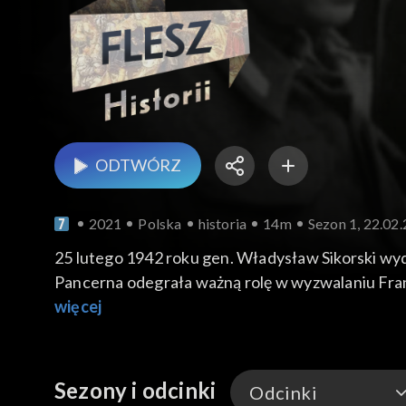
ODTWÓRZ
2021
Polska
historia
14m
Sezon 1, 22.02
25 lutego 1942 roku gen. Władysław Sikorski wyd
Pancerna odegrała ważną rolę w wyzwalaniu Francji
więcej
Sezony i odcinki
Odcinki