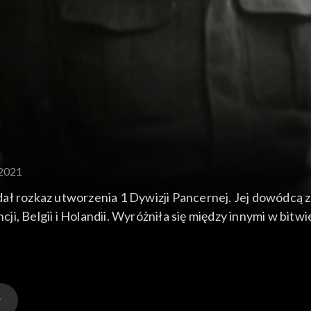
.2021
ał rozkaz utworzenia 1 Dywizji Pancernej. Jej dowódcą z
, Belgii i Holandii. Wyróżniła się między innymi w bitwi
pozbawiony obywatelstwa i prawa do emerytury – pracował jako barman. Do Polski nie wrócił już nigdy.