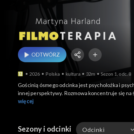
ODTWÓRZ
2026
Polska
kultura
32m
Sezon 1, odc. 8
Gościnią ósmego odcinka jest psycholożka i psyc
innej perspektywy. Rozmowa koncentruje się na św
odniesienia jest film „Over the Limit”, ukazujący 
więcej
Sezony i odcinki
Odcinki