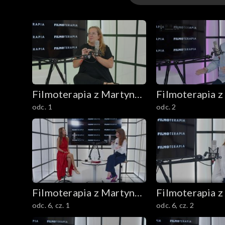
Odcinki
Filmoterapia z Martyną
Filmoterapia z
odc. 1
odc. 2
Harland
Harland
Filmoterapia z Martyną
Filmoterapia z
odc. 6, cz. 1
odc. 6, cz. 2
Harland
Harland