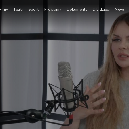
Martyną Harland
Filmy
Teatr
Sport
Programy
Dokumenty
Dla dzieci
News