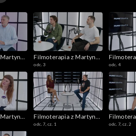
 Martyną
Filmoterapia z Martyną
Filmotera
odc. 3
odc. 4
Harland
Harland
 Martyną
Filmoterapia z Martyną
Filmotera
odc. 7, cz. 1
odc. 7, cz. 2
Harland
Harland