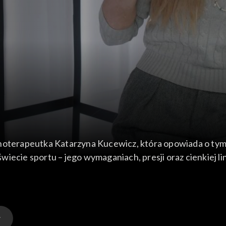
hoterapeutka Katarzyna Kucewicz, która opowiada o tym, 
iecie sportu – jego wymaganiach, presji oraz cienkiej l
cenę sukcesu i psychiczny koszt dążenia do perfekcji.