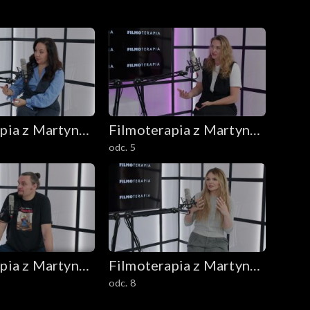
pia z Martyną
Filmoterapia z Martyną
odc. 5
Harland
pia z Martyną
Filmoterapia z Martyną
odc. 8
Harland