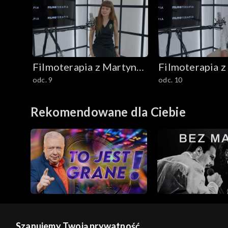
Filmoterapia z Martyną
Filmoterapia z
odc. 9
odc. 10
Harland
Harland
Rekomendowane dla Ciebie
Szanujemy Twoją prywatność