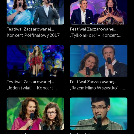
Festiwal Zaczarowanej
Festiwal Zaczarowanej
Piosenki
Koncert Półfinałowy 2017
Piosenki
„Tylko miłość” – Koncert
Fundacji Anny Dymnej
Festiwal Zaczarowanej
Festiwal Zaczarowanej
Piosenki
„Jeden świat” – Koncert
Piosenki
„Razem Mimo Wszystko” –
Fundacji Anny Dymnej
Koncert Fundacji Anny
Dymnej