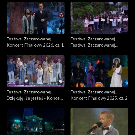
Dymnej
Festiwal Zaczarowanej
Festiwal Zaczarowanej
Piosenki
Koncert Finałowy 2026, cz. 1
Piosenki
Festiwal Zaczarowanej
Piosenki – Półfinał 2026
Festiwal Zaczarowanej
Festiwal Zaczarowanej
Piosenki
Dziękuję, że jesteś - Koncert
Piosenki
Koncert Finałowy 2025, cz. 2
Fundacji Anny Dymnej