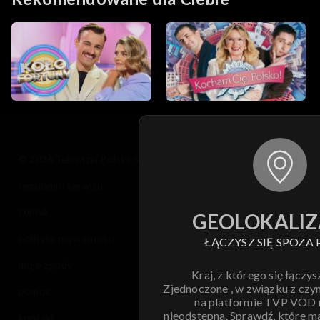
© 2026 Telewizja Polska S.A. w likwidacji
regulamin serwisu
cennik
GEOLOKALIZ
polityka prywatności
ŁĄCZYSZ SIĘ SPOZA 
moje zgody
Kraj, z którego się łączys
Zjednoczone , w związku z czy
pomoc
na platformie TVP VOD
nieodstępna. Sprawdź, które m
kontakt