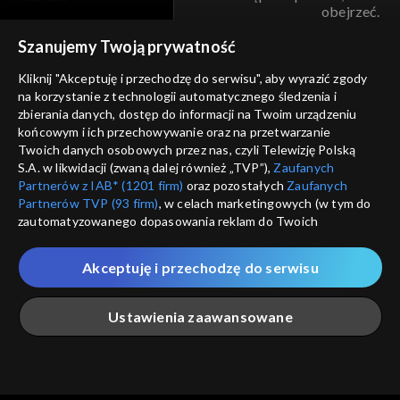
obejrzeć.
voucher
Szanujemy Twoją prywatność
Nie pokazuj pon
dostępność
Kliknij "Akceptuję i przechodzę do serwisu", aby wyrazić zgody
informacje o dostawcy usług
na korzystanie z technologii automatycznego śledzenia i
ANULUJ
SP
zbierania danych, dostęp do informacji na Twoim urządzeniu
końcowym i ich przechowywanie oraz na przetwarzanie
Twoich danych osobowych przez nas, czyli Telewizję Polską
S.A. w likwidacji (zwaną dalej również „TVP”),
Zaufanych
Partnerów z IAB* (1201 firm)
oraz pozostałych
Zaufanych
Partnerów TVP (93 firm)
, w celach marketingowych (w tym do
zautomatyzowanego dopasowania reklam do Twoich
zainteresowań i mierzenia ich skuteczności) i pozostałych,
które wskazujemy poniżej, a także zgody na udostępnianie
Akceptuję i przechodzę do serwisu
przez nas identyfikatora PPID do Google.
Twoje dane osobowe zbierane podczas odwiedzania przez
Ustawienia zaawansowane
Ciebie naszych
poszczególnych serwisów
zwanych dalej
„Portalem”, w tym informacje zapisywane za pomocą
technologii takich jak: pliki cookie, sygnalizatory WWW lub
innych podobnych technologii umożliwiających świadczenie
Główna
Szukaj
Moja lista
Na żywo
Więcej
dopasowanych i bezpiecznych usług, personalizację treści