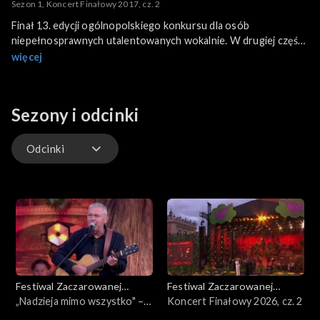
Sezon 1, Koncert Finałowy 2017, cz. 2
Finał 13. edycji ogólnopolskiego konkursu dla osób
niepełnosprawnych utalentowanych wokalnie. W drugiej części
koncertu wzięło udział 6 finalistów w kategorii dorosłych
więcej
(powyżej 16 roku życia), wyłonionych z kilkuset chętnych do
wzięcia udziału w eliminacjach. Na krakowskim Rynku
towarzyszą im: Halina Młynkova, Kasia Cerekwicka, Ania
Sezony i odcinki
Karwan, Mateusz Ziółko, Marek Piekarczyk i Kobranocka.
Odcinki
Odcinki
Festiwal Zaczarowanej
Festiwal Zaczarowanej
Piosenki
„Nadzieja mimo wszystko" –
Piosenki
Koncert Finałowy 2026, cz. 2
Koncert Fundacji Anny