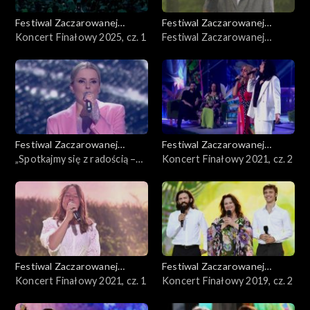
Festiwal Zaczarowanej
Festiwal Zaczarowanej
Piosenki
Koncert Finałowy 2025, cz. 1
Piosenki
Festiwal Zaczarowanej
Piosenki – Półfinał 2025
Festiwal Zaczarowanej
Festiwal Zaczarowanej
Piosenki
„Spotkajmy się z radością –
Piosenki
Koncert Finałowy 2021, cz. 2
mimo wszystko” – Koncert
Fundacji Anny Dymnej
Festiwal Zaczarowanej
Festiwal Zaczarowanej
Piosenki
Koncert Finałowy 2021, cz. 1
Piosenki
Koncert Finałowy 2019, cz. 2