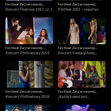
Festiwal Zaczarowanej
Festiwal Zaczarowanej
Piosenki
Koncert Finałowy 2017, cz. 1
Piosenki
Półfinał 2021 – reportaż
Festiwal Zaczarowanej
Festiwal Zaczarowanej
Piosenki
Koncert Półfinałowy 2019
Piosenki
Koncert Fundacji Anny
Dymnej – 15. urodziny
Zaczarowanej Piosenki
Festiwal Zaczarowanej
Festiwal Zaczarowanej
Piosenki
Koncert Półfinałowy 2018
Piosenki
„Każdy komuś jest
potrzebny” – Koncert
Fundacji Anny Dymnej