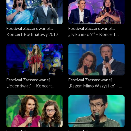
Festiwal Zaczarowanej
Festiwal Zaczarowanej
Piosenki
Koncert Półfinałowy 2017
Piosenki
„Tylko miłość” – Koncert
Fundacji Anny Dymnej
Festiwal Zaczarowanej
Festiwal Zaczarowanej
Piosenki
„Jeden świat” – Koncert
Piosenki
„Razem Mimo Wszystko” –
Fundacji Anny Dymnej
Koncert Fundacji Anny
Dymnej