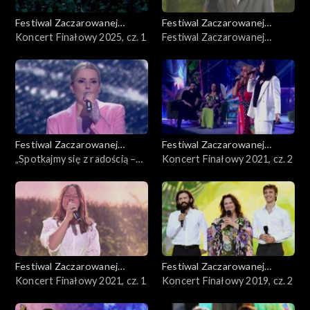
Festiwal Zaczarowanej
Festiwal Zaczarowanej
Piosenki
Koncert Finałowy 2025, cz. 1
Piosenki
Festiwal Zaczarowanej
Piosenki – Półfinał 2025
Festiwal Zaczarowanej
Festiwal Zaczarowanej
Piosenki
„Spotkajmy się z radością –
Piosenki
Koncert Finałowy 2021, cz. 2
mimo wszystko” – Koncert
Fundacji Anny Dymnej
Festiwal Zaczarowanej
Festiwal Zaczarowanej
Piosenki
Koncert Finałowy 2021, cz. 1
Piosenki
Koncert Finałowy 2019, cz. 2