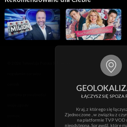
© 2026 Telewizja Polska S.A. w likwidacji
regulamin serwisu
cennik
GEOLOKALIZ
polityka prywatności
ŁĄCZYSZ SIĘ SPOZA 
moje zgody
Kraj, z którego się łączys
Zjednoczone , w związku z czy
pomoc
na platformie TVP VOD
nieodstępna. Sprawdź, które m
kontakt