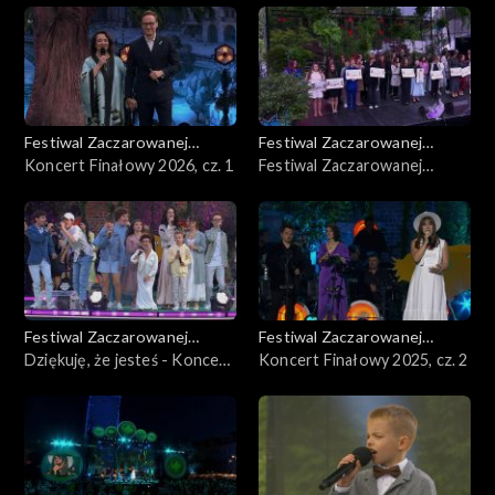
Dymnej
Festiwal Zaczarowanej
Festiwal Zaczarowanej
Piosenki
Koncert Finałowy 2026, cz. 1
Piosenki
Festiwal Zaczarowanej
Piosenki – Półfinał 2026
Festiwal Zaczarowanej
Festiwal Zaczarowanej
Piosenki
Dziękuję, że jesteś - Koncert
Piosenki
Koncert Finałowy 2025, cz. 2
Fundacji Anny Dymnej