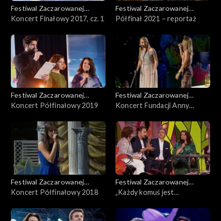
Festiwal Zaczarowanej
Festiwal Zaczarowanej
Piosenki
Koncert Finałowy 2017, cz. 1
Piosenki
Półfinał 2021 – reportaż
Festiwal Zaczarowanej
Festiwal Zaczarowanej
Piosenki
Koncert Półfinałowy 2019
Piosenki
Koncert Fundacji Anny
Dymnej – 15. urodziny
Zaczarowanej Piosenki
Festiwal Zaczarowanej
Festiwal Zaczarowanej
Piosenki
Koncert Półfinałowy 2018
Piosenki
„Każdy komuś jest
potrzebny” – Koncert
Fundacji Anny Dymnej