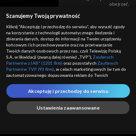
obejrzeć.
voucher
Szanujemy Twoją prywatność
Nie pokazuj pon
dostępność
Kliknij "Akceptuję i przechodzę do serwisu", aby wyrazić zgody
informacje o dostawcy usług
na korzystanie z technologii automatycznego śledzenia i
ANULUJ
SP
zbierania danych, dostęp do informacji na Twoim urządzeniu
końcowym i ich przechowywanie oraz na przetwarzanie
Twoich danych osobowych przez nas, czyli Telewizję Polską
S.A. w likwidacji (zwaną dalej również „TVP”),
Zaufanych
Partnerów z IAB* (1201 firm)
oraz pozostałych
Zaufanych
Partnerów TVP (93 firm)
, w celach marketingowych (w tym do
zautomatyzowanego dopasowania reklam do Twoich
zainteresowań i mierzenia ich skuteczności) i pozostałych,
które wskazujemy poniżej, a także zgody na udostępnianie
Akceptuję i przechodzę do serwisu
przez nas identyfikatora PPID do Google.
Twoje dane osobowe zbierane podczas odwiedzania przez
Ustawienia zaawansowane
Ciebie naszych
poszczególnych serwisów
zwanych dalej
„Portalem”, w tym informacje zapisywane za pomocą
technologii takich jak: pliki cookie, sygnalizatory WWW lub
innych podobnych technologii umożliwiających świadczenie
Główna
Szukaj
Moja lista
Na żywo
Więcej
dopasowanych i bezpiecznych usług, personalizację treści