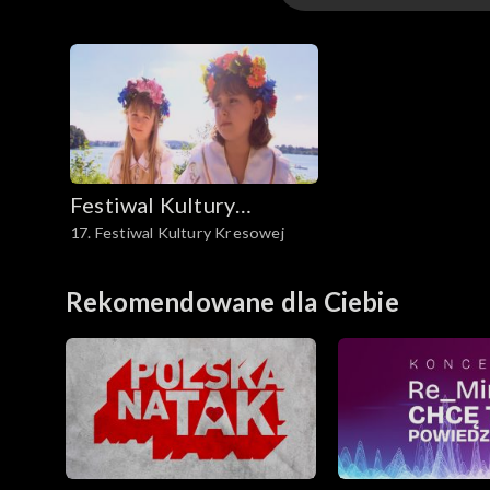
1995
1996
1997
Festiwal Kultury
1998
17. Festiwal Kultury Kresowej
Kresowej
1999
Rekomendowane dla Ciebie
2000
2001
2002
2003