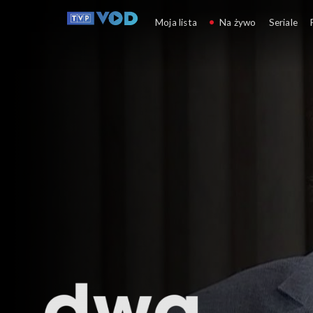
Festiwal „Dwa Teatry”
Moja lista
Na żywo
Seriale