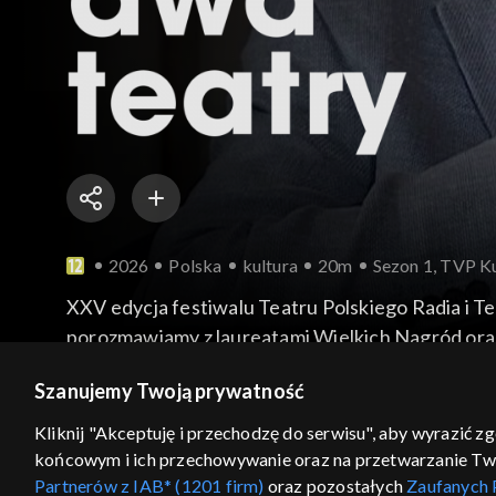
2026
Polska
kultura
20m
Sezon 1, TVP Ku
XXV edycja festiwalu Teatru Polskiego Radia i T
porozmawiamy z laureatami Wielkich Nagród oraz
więcej
Szanujemy Twoją prywatność
Kliknij "Akceptuję i przechodzę do serwisu", aby wyrazić z
końcowym i ich przechowywanie oraz na przetwarzanie Twoic
Sezony i odcinki
Wybierz
Partnerów z IAB* (1201 firm)
oraz pozostałych
Zaufanych 