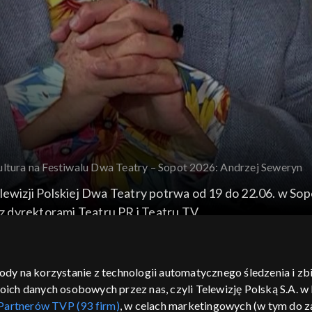
ltura na Festiwalu Dwa Teatry – Sopot 2026: Andrzej Seweryn
elewizji Polskiej Dwa Teatry potrwa od 19 do 22.06. w So
 dyrektorami Teatru PR i Teatru TV.
gody na korzystanie z technologii automatycznego śledzenia i z
h danych osobowych przez nas, czyli Telewizję Polską S.A. w l
Partnerów TVP (93 firm)
, w celach marketingowych (w tym do