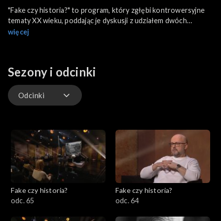
"Fake czy historia?" to program, który zgłębi kontrowersyjne
tematy XX wieku, poddając je dyskusji z udziałem dwóch
ekspertów o odmiennych poglądach.
więcej
Sezony i odcinki
Odcinki
Odcinki
Fake czy historia?
Fake czy historia?
odc. 65
odc. 64