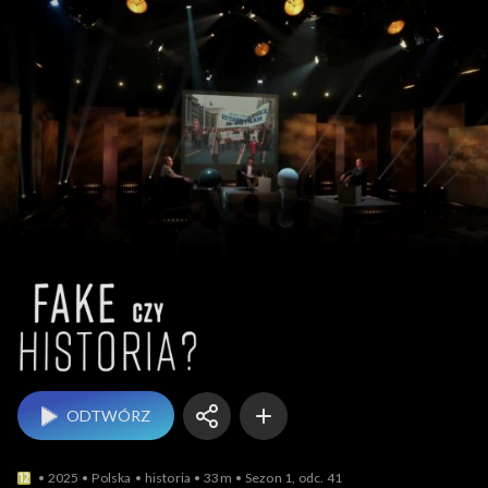
Fake czy historia?
ODTWÓRZ
2025
Polska
historia
33m
Sezon 1, odc. 41