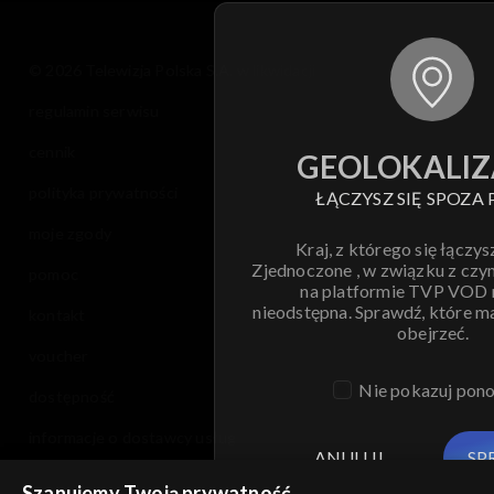
© 2026 Telewizja Polska S.A. w likwidacji
regulamin serwisu
cennik
GEOLOKALIZ
polityka prywatności
ŁĄCZYSZ SIĘ SPOZA 
moje zgody
Kraj, z którego się łączys
Zjednoczone , w związku z czy
pomoc
na platformie TVP VOD
nieodstępna. Sprawdź, które m
kontakt
obejrzeć.
voucher
Nie pokazuj pon
dostępność
informacje o dostawcy usług
ANULUJ
SP
Szanujemy Twoją prywatność