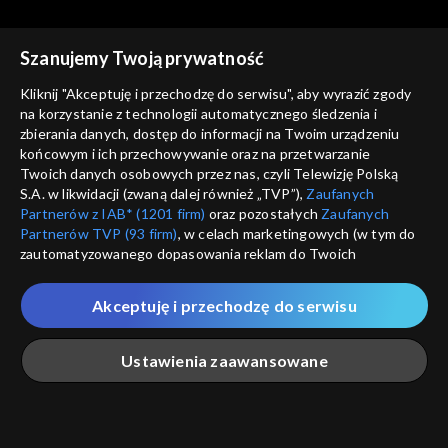
Szanujemy Twoją prywatność
Ex Libris
Ex Libris
Kliknij "Akceptuję i przechodzę do serwisu", aby wyrazić zgody
odc. 464
odc. 463
na korzystanie z technologii automatycznego śledzenia i
zbierania danych, dostęp do informacji na Twoim urządzeniu
końcowym i ich przechowywanie oraz na przetwarzanie
Twoich danych osobowych przez nas, czyli Telewizję Polską
S.A. w likwidacji (zwaną dalej również „TVP”),
Zaufanych
Partnerów z IAB* (1201 firm)
oraz pozostałych
Zaufanych
Partnerów TVP (93 firm)
, w celach marketingowych (w tym do
zautomatyzowanego dopasowania reklam do Twoich
Ex Libris
Ex Libris
zainteresowań i mierzenia ich skuteczności) i pozostałych,
odc. 462
odc. 461
które wskazujemy poniżej, a także zgody na udostępnianie
Akceptuję i przechodzę do serwisu
przez nas identyfikatora PPID do Google.
Twoje dane osobowe zbierane podczas odwiedzania przez
Ustawienia zaawansowane
Ciebie naszych
poszczególnych serwisów
zwanych dalej
„Portalem”, w tym informacje zapisywane za pomocą
technologii takich jak: pliki cookie, sygnalizatory WWW lub
innych podobnych technologii umożliwiających świadczenie
Główna
Szukaj
Moja lista
Na żywo
Więcej
Ex Libris
Ex Libris
dopasowanych i bezpiecznych usług, personalizację treści