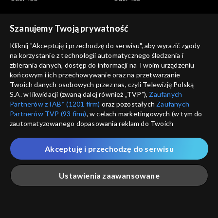
Szanujemy Twoją prywatność
Kliknij "Akceptuję i przechodzę do serwisu", aby wyrazić zgody
na korzystanie z technologii automatycznego śledzenia i
zbierania danych, dostęp do informacji na Twoim urządzeniu
Ex Libris
Ex Libris
końcowym i ich przechowywanie oraz na przetwarzanie
odc. 464
odc. 463
Twoich danych osobowych przez nas, czyli Telewizję Polską
S.A. w likwidacji (zwaną dalej również „TVP”),
Zaufanych
Partnerów z IAB* (1201 firm)
oraz pozostałych
Zaufanych
Partnerów TVP (93 firm)
, w celach marketingowych (w tym do
zautomatyzowanego dopasowania reklam do Twoich
zainteresowań i mierzenia ich skuteczności) i pozostałych,
które wskazujemy poniżej, a także zgody na udostępnianie
Akceptuję i przechodzę do serwisu
przez nas identyfikatora PPID do Google.
Ex Libris
Ex Libris
Twoje dane osobowe zbierane podczas odwiedzania przez
odc. 462
odc. 461
Ustawienia zaawansowane
Ciebie naszych
poszczególnych serwisów
zwanych dalej
„Portalem”, w tym informacje zapisywane za pomocą
technologii takich jak: pliki cookie, sygnalizatory WWW lub
innych podobnych technologii umożliwiających świadczenie
Główna
Szukaj
Moja lista
Na żywo
Więcej
dopasowanych i bezpiecznych usług, personalizację treści